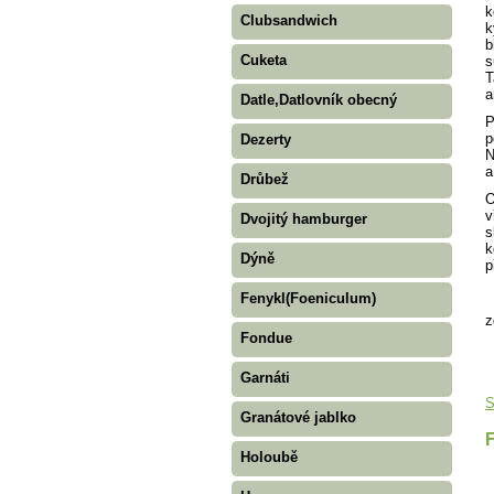
k
Clubsandwich
k
b
Cuketa
s
T
a
Datle,Datlovník obecný
P
p
Dezerty
N
a
Drůbež
O
v
Dvojitý hamburger
s
k
Dýně
p
Fenykl(Foeniculum)
z
Fondue
Garnáti
S
Granátové jablko
Holoubě