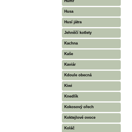
Humr
Husa
Husí játra
Jehněčí kotlety
Kachna
Kaše
Kaviár
Kdoule obecná
Kiwi
Knedlík
Kokosový ořech
Koktejlové ovoce
Koláč