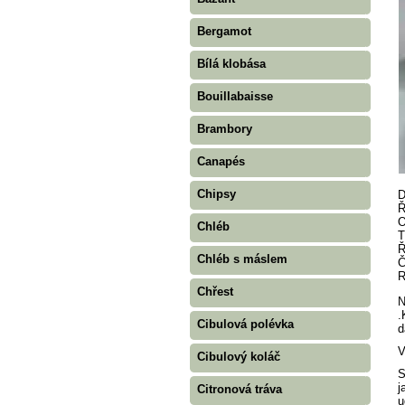
Bergamot
Bílá klobása
Bouillabaisse
Brambory
Canapés
Chipsy
D
Ř
O
Chléb
T
Ř
Chléb s máslem
Č
R
Chřest
N
.
Cibulová polévka
d
V
Cibulový koláč
S
j
Citronová tráva
u