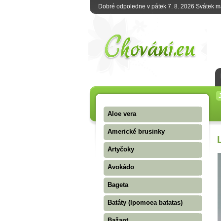
Dobré odpoledne v pátek 7. 8. 2026 Svátek 
Aloe vera
Americké brusinky
Artyčoky
Avokádo
Bageta
Batáty (Ipomoea batatas)
Bažant