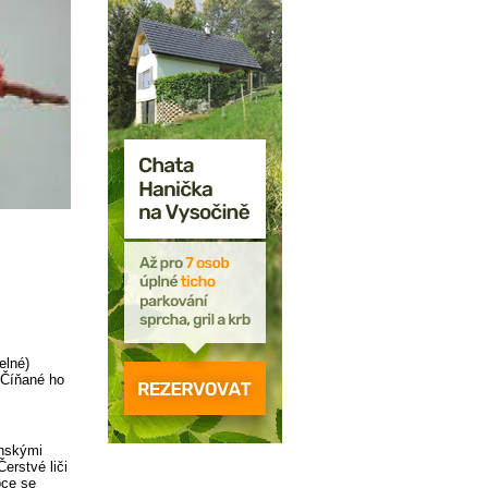
elné)
(Číňané ho
ínskými
erstvé liči
oce se