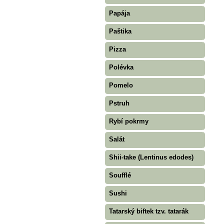
Papája
Paštika
Pizza
Polévka
Pomelo
Pstruh
Rybí pokrmy
Salát
Shii-take (Lentinus edodes)
Soufflé
Sushi
Tatarský biftek tzv. tatarák