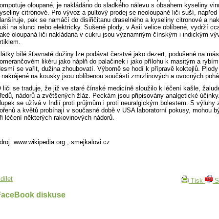
ompotuje oloupané, je nakládáno do sladkého nálevu s obsahem kyseliny vin
yseliny citrónové. Pro vývoz a pultový prodej se neoloupané liči suší, napřed
lanšíruje, pak se namáčí do disiřičitanu draselného a kyseliny citronové a n
uší na slunci nebo elektricky. Sušené plody, v Asií velice oblíbené, vydrží cc
aké oloupaná liči nakládaná v cukru jsou významným čínským i indickým v
rtiklem.
látky bílé šťavnaté dužiny lze podávat čerstvé jako dezert, podušené na más
omerančovém likéru jako náplň do palačinek i jako přílohu k masitým a ryb
esmí se vařit, dužina zhoubovatí. Výborně se hodí k přípravě koktejlů. Plod
 nakrájené na kousky jsou oblíbenou součásti zmrzlinových a ovocných pohá
 liči se traduje, že již ve staré čínské medicíně sloužilo k léčení kašle, žalu
ředů, nádorů a zvětšených žláz. Peckám jsou připisovány analgetické účinky
lupek se užívá v Indií proti průjmům i proti neuralgickým bolestem. S výluhy 
ořenů a květů probíhají v současné době v USA laboratorní pokusy, mohou bý
ři léčení některých rakovinových nádorů.
droj: www.wikipedia.org , smejkalovi.cz
dílet
Tisk
S
FaceBook diskuse