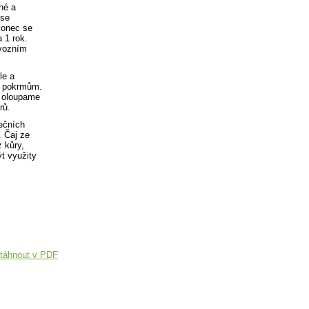
né a
 se
akonec se
a 1 rok.
ývozním
le a
ím pokrmům.
y oloupame
rů.
dečních
. Čaj ze
z kůry,
t využity
táhnout v PDF