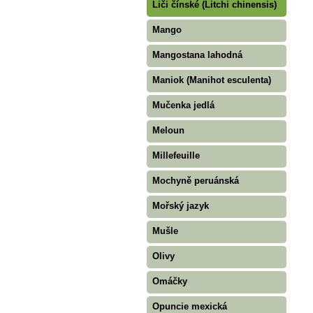
Liči čínské (Litchi chinensis)
Mango
Mangostana lahodná
Maniok (Manihot esculenta)
Mučenka jedlá
Meloun
Millefeuille
Mochyně peruánská
Mořský jazyk
Mušle
Olivy
Omáčky
Opuncie mexická