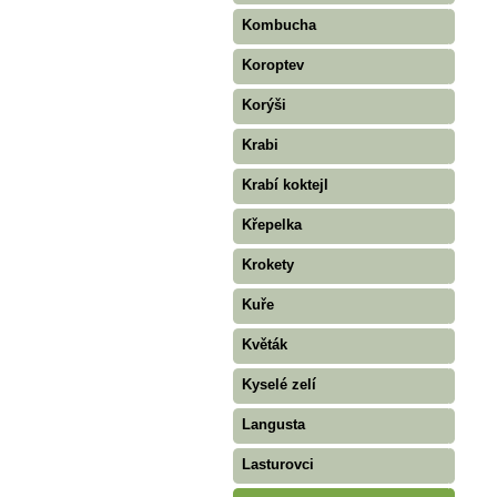
Kombucha
Koroptev
Korýši
Krabi
Krabí koktejl
Křepelka
Krokety
Kuře
Květák
Kyselé zelí
Langusta
Lasturovci