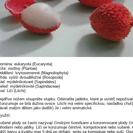
oména: eukaryota (Eucaryota)
íše: rostliny (Plantae)
ddělení: krytosemenné (Magnoliophyta)
řída: vyšší dvouděložné (Rosopsida)
ád: mýdelníkotvaré (Sapindales)
eleď: mýdelníkovité (Sapindaceae)
od: Liči (Litchi)
ejdříve nožem sloupněte slupku. Odstraňte jadérko, které je uvnitř( nepoživat
Konzumuje se bílá dužina ovoce. Litchi má velmi specifickou, nasládlou chuť
ávali malým dětem jako dudlík) Je i velmi aromatické.
yužití:
ušené plody se často nazývají čínskými švestkami a konzervované plody č
ahodami nebo jablky. Liči se konzumuje čerstvé, kompotované nebo sušené. Č
drží barvu a kvalitu max 5 dnů po otrhání, proto se kompotuje nebo suší. Ov