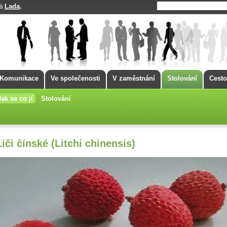
Lada
.
má
Komunikace
Ve společenosti
V zaměstnání
Stolování
Cesto
Jak se co jí
Stolování
Liči čínské (Litchi chinensis)