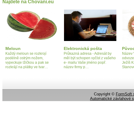
Najdete na Chovani.eu
Meloun
Elektronická pošta
Původ
Každý meloun se rozkrojí
Průkazná adresa - Adresát by
Název 
podélně ostrým nožem,
měl být schopen vyčíst z vašeho
odvozen
vypeckuje lžičkou a pak se
e- mailu Vaše jméno popř.
Ježíš K
rozkrájí na plátky ve tvar…
název firmy p…
Stanov
Copyright ©
FormSoft s
Automatické závlahové 