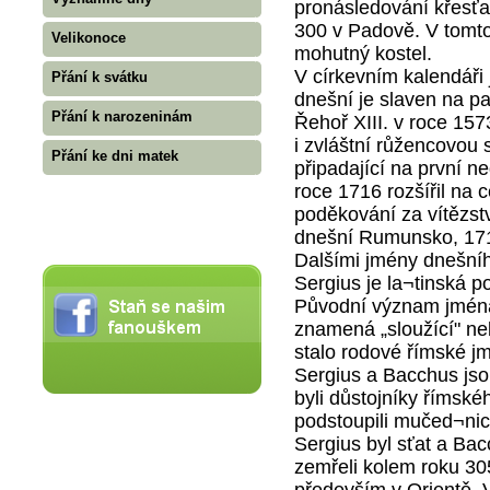
pronásledování křesť
300 v Padově. V tomto 
Velikonoce
mohutný kostel.
V církevním kalendáři 
Přání k svátku
dnešní je slaven na pa
Přání k narozeninám
Řehoř XIII. v roce 15
i zvláštní růžencovou 
Přání ke dni matek
připadající na první ne
roce 1716 rozšířil na c
poděkování za vítězst
dnešní Rumunsko, 17
Dalšími jmény dnešníh
Sergius je la¬tinská
Původní význam jména 
znamená „sloužící" ne
stalo rodové římské j
Sergius a Bacchus jso
byli důstojníky římské
podstoupili mučed¬nick
Sergius byl sťat a Bacc
zemřeli kolem roku 305 
především v Orientě. V