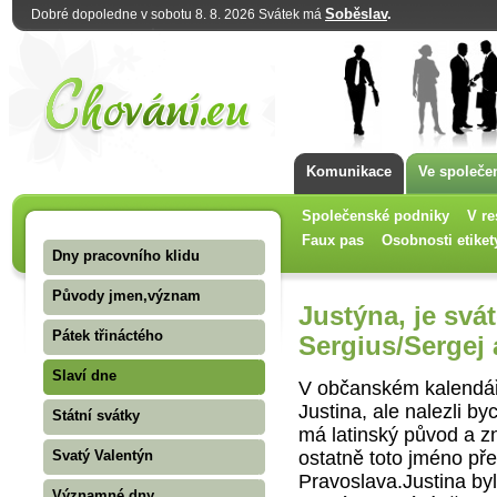
Soběslav
.
Dobré dopoledne v sobotu 8. 8. 2026 Svátek má
Komunikace
Ve společe
Společenské podniky
V re
Faux pas
Osobnosti etiket
Dny pracovního klidu
Původy jmen,význam
Justýna, je svá
Pátek třináctého
Sergius/Sergej
Slaví dne
V občanském kalendář
Justina, ale na­lezli b
Státní svátky
má latinský původ a z
ostatně toto jméno př
Svatý Valentýn
Pravoslava.Justina by
Významné dny