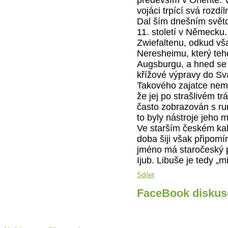
vojáci trpící svá rozdí
Dal ším dnešním světc
11. století v Německu
Zwiefaltenu, odkud vša
Neresheimu, který teh
Augsburgu, a hned se 
křížové výpravy do Sva
Takového zajatce nemo
že jej po strašlivém t
často zobrazován s ru
to byly nástroje jeho 
Ve starším českém kal
doba šiji však připomí
jméno má staročeský 
Ijub. Libuše je tedy „m
Sdílet
FaceBook diskus