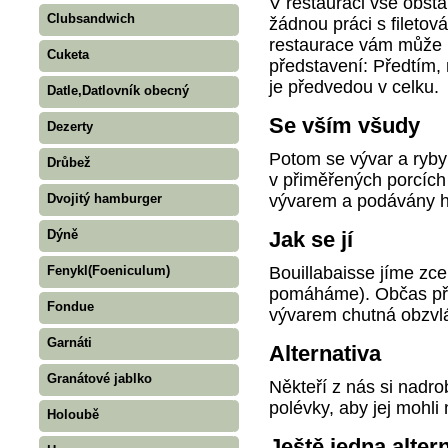
V restauraci vše obsta
Clubsandwich
žádnou práci s fileto
restaurace vám může 
Cuketa
představení: Předtím,
je předvedou v celku.
Datle,Datlovník obecný
Se vším všudy
Dezerty
Potom se vývar a ryby 
Drůbež
v přiměřených porcích p
vývarem a podávány h
Dvojitý hamburger
Dýně
Jak se jí
Bouillabaisse jíme zcel
Fenykl(Foeniculum)
pomáháme). Občas při
Fondue
vývarem chutná obzvl
Garnáti
Alternativa
Granátové jablko
Někteří z nás si nadro
polévky, aby jej mohli
Holoubě
Ještě jedna alter