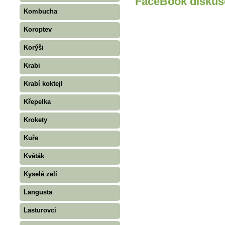
FaceBook diskus
Kombucha
Koroptev
Korýši
Krabi
Krabí koktejl
Křepelka
Krokety
Kuře
Květák
Kyselé zelí
Langusta
Lasturovci