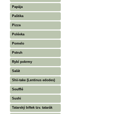
Papája
Paštika
Pizza
Polévka
Pomelo
Pstruh
Rybí pokrmy
Salát
Shii-take (Lentinus edodes)
Soufflé
Sushi
Tatarský biftek tzv. tatarák