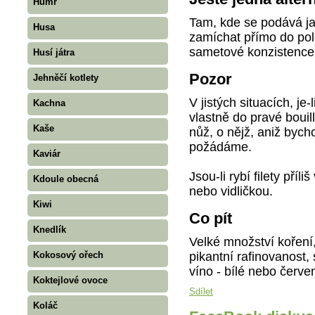
Humr
Tam, kde se podává ja
Husa
zamíchat přímo do po
sametové konzistence
Husí játra
Pozor
Jehněčí kotlety
V jistých situacích, je
Kachna
vlastně do pravé boui
Kaše
nůž, o nějž, aniž byc
požádáme.
Kaviár
Jsou-li rybí filety pří
Kdoule obecná
nebo vidličkou.
Kiwi
Co pít
Knedlík
Velké množství koření,
pikantní rafinovanost, 
Kokosový ořech
víno - bílé nebo červe
Koktejlové ovoce
Sdílet
Koláč