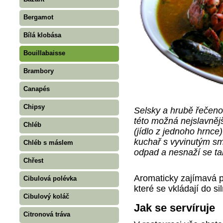
Bergamot
Bílá klobása
Bouillabaisse
Brambory
Canapés
Chipsy
Selsky a hrubě řečeno
této možná nejslavnější
Chléb
(jídlo z jednoho hrnc
kuchař s vyvinutým s
Chléb s máslem
odpad a nesnaží se ta
Chřest
Aromaticky zajímavá p
Cibulová polévka
které se vkládají do si
Cibulový koláč
Jak se servíruje
Citronová tráva