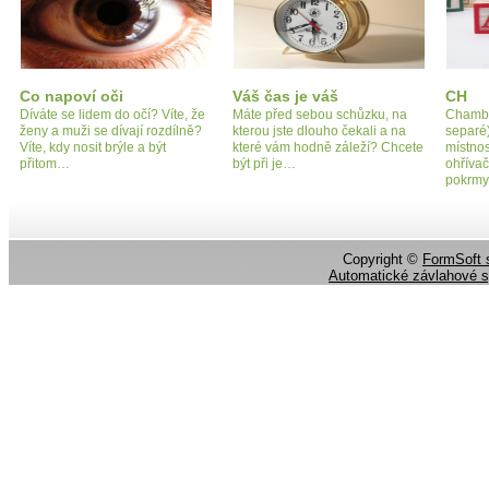
Co napoví oči
Váš čas je váš
CH
Díváte se lidem do očí? Víte, že
Máte před sebou schůzku, na
Chambe
ženy a muži se dívají rozdílně?
kterou jste dlouho čekali a na
separé
Víte, kdy nosit brýle a být
které vám hodně záleží? Chcete
místnos
přitom…
být při je…
ohřívač
pokrm
Copyright ©
FormSoft s
Automatické závlahové 