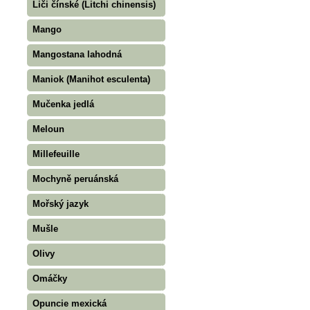
Liči čínské (Litchi chinensis)
Mango
Mangostana lahodná
Maniok (Manihot esculenta)
Mučenka jedlá
Meloun
Millefeuille
Mochyně peruánská
Mořský jazyk
Mušle
Olivy
Omáčky
Opuncie mexická