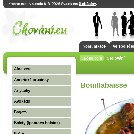
Soběslav
.
Krásné ráno v sobotu 8. 8. 2026 Svátek má
Komunikace
Ve společe
Jak se co jí
Stolování
Aloe vera
Americké brusinky
Bouillabaisse
Artyčoky
Avokádo
Bageta
Batáty (Ipomoea batatas)
Bažant