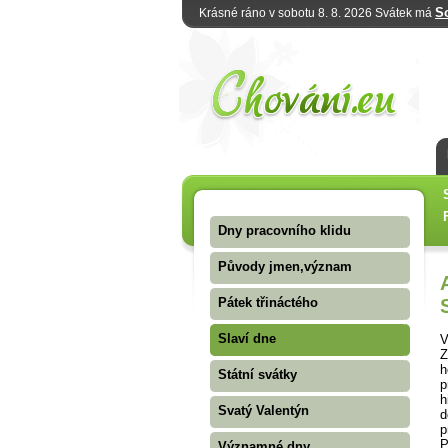
S
Krásné ráno v sobotu 8. 8. 2026 Svátek má
Dny pracovního klidu
Původy jmen,význam
Pátek třináctého
Slaví dne
V
Z
h
Státní svátky
p
h
Svatý Valentýn
d
p
P
Významné dny