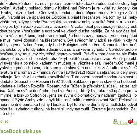
éto královské dceři nic neví, proto musíme tuto zkazku odsunout do sféry leg
ověstí. Avšak v pokladu dómu v Kolíně nad Rýnem je relikviář sv. Angely, ka
 Prahy, takže kdoví... Církevní kalendář si dnes připomíná sv. Eulogia z Córd
59). Narodil se ve španělské Córdobě a přijal křesťanství. Na tom by asi neby
vláštního, kdyby tehdy Pyrenejský poloostrov nebyl z velké části v ru-kou m
ulogios byl zakrátko zatčen a uvězněn. V žaláři psal povzbuzující dopisy os
dsouzeným křesťanům a udržoval ve všech ducha naděje. Za nějaký čas byl 
yl to však muž činu, proto se rozhodl, že bude zaznamenávat všechna příkoř
e muslimové dopustili na křesťanech. Být svědomím vládců se však nikdy ne
ak bylo jen otázkou času, kdy bude Eulogios opět zatčen. Komunita křesťanů
panělsku byla tehdy silně zdecimována, a církevní synoda v Córdobě proto 
řesťany, aby muslimy zbytečně neprovokovali. Právě v tom čase se ale Eulo
ebezpečně zapletl - poskytl totiž úkryt pokřtěné arabské dívce. Pohár přetek
yl uvězněn a po několikadenním mučení jej věznitelé sťali mečem.Oč méně 
yskytuje jméno Rosina, o to více jeho slavných nositelek zná kulturní svět. 
iteratura má román Zikmunda Wintra (1846-1912) Rozina sebranec a celý svět
bdivuje Rosině v Lazebníku sevillském. Tuto operu napsal shodou okolností i
kladatel Gioacchino Rossini (1792-1868). Základem jména slavného hudební
kladatele i všech Ro-zálií, Rosamund a Růžen je překrásná „růže", jež se lat
osa.Dalšími světci dnešního dne byli Pionius, který byl roku 250 upálen pro s
myrně, a biskup Sofronios, jenž se svým diplomatickým nadáním zasloužil o 
apadení Sýrie Araby zde nebyli křesťané tolik pronásledováni.Staří Řekové sla
nešního dne památku hrdiny Hérakla. Byl to pro ně den síly a nadlidské odva
okoušeli zvládnout úkoly, na které si jindy netroufli. Zkusme je napodobit. Za
istě stojí.
dílet
Tisk
S
FaceBook diskuse