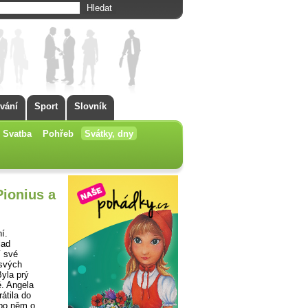
vání
Sport
Slovník
Svatba
Pohřeb
Svátky, dny
Pionius a
í.
lad
í své
 svých
yla prý
é. Angela
átila do
 po něm o