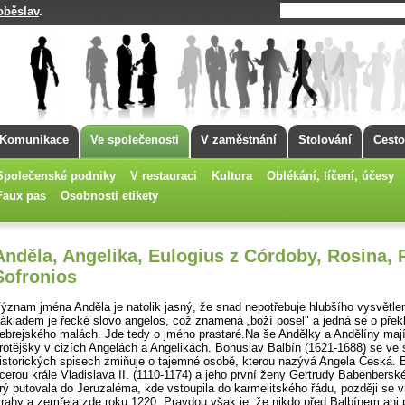
oběslav
.
Komunikace
Ve společenosti
V zaměstnání
Stolování
Cesto
Společenské podniky
V restauraci
Kultura
Oblékání, líčení, účesy
Faux pas
Osobnosti etikety
Anděla, Angelika, Eulogius z Córdoby, Rosina, 
Sofronios
ýznam jména Anděla je natolik jasný, že snad nepotřebuje hlubšího vysvětlen
ákladem je řecké slovo angelos, což znamená „boží posel" a jedná se o přek
ebrejského malách. Jde tedy o jméno prastaré.Na še Andělky a Andělíny maj
rotějšky v cizích Angelách a Angelikách. Bohuslav Balbín (1621-1688) se ve
istorických spisech zmiňuje o tajemné osobě, kterou nazývá Angela Česká. B
cerou krále Vladislava II. (1110-1174) a jeho první ženy Gertrudy Babenbersk
rý putovala do Jeruzaléma, kde vstoupila do karmelitského řádu, později se vr
rahy a zemřela zde roku 1220. Pravdou však je, že nikdo před Balbínem ani