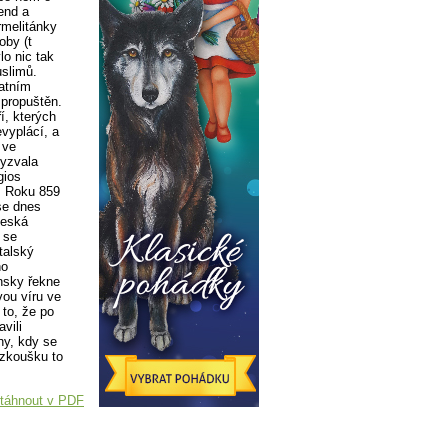
end a
rmelitánky
oby (t
lo nic tak
uslimů.
tatním
propuštěn.
í, kterých
vyplácí, a
 ve
vyzvala
gios
l. Roku 859
se dnes
Česká
 se
talský
ho
insky řekne
vou víru ve
to, že po
vili
hy, kdy se
 zkoušku to
táhnout v PDF