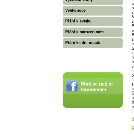
t
p
Velikonoce
z
8
Přání k svátku
z
E
o
Přání k narozeninám
B
s
Přání ke dni matek
t
Š
k
n
b
v
l
o
s
s
r
S
n
d
p
j
S