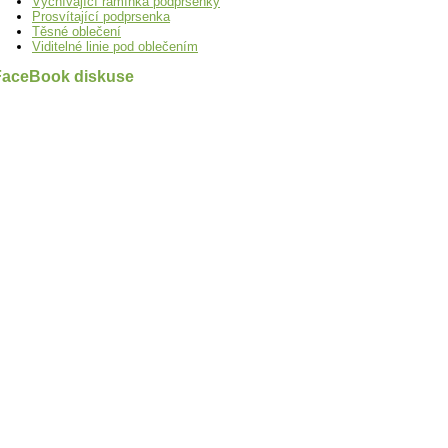
Vyčnívající ramínka podprsenky
Prosvítající podprsenka
Těsné oblečení
Viditelné linie pod oblečením
FaceBook diskuse