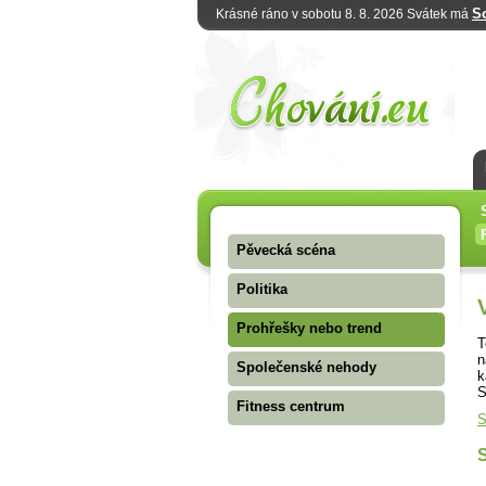
S
Krásné ráno v sobotu 8. 8. 2026 Svátek má
Pěvecká scéna
Politika
Prohřešky nebo trend
T
n
Společenské nehody
k
S
Fitness centrum
S
S