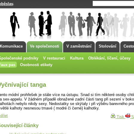
oběslav
.
Komunikace
Ve společenosti
V zaměstnání
Stolování
Cesto
Společenské podniky
V restauraci
Kultura
Oblékání, líčení, účesy
Faux pas
Osobnosti etikety
Vyčnívající tanga
ento módní prohřešek je stále více na ústupu. Snad si tím některé osoby cht
a sex-appelu. V žádném případě obnažené zadní části tang při sezení v bok
alhotách nebylo nikdy sexy. Nedostatky se skýtaly i při výběru barevného pr
větlé kalhoty nesnesou tmavé ( modré či černé) kalhotky.
dílet
Tisk
S
ouvisející články