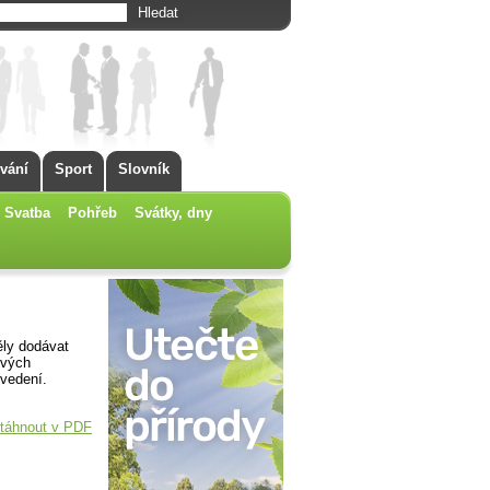
vání
Sport
Slovník
Svatba
Pohřeb
Svátky, dny
ěly dodávat
ových
ovedení.
táhnout v PDF