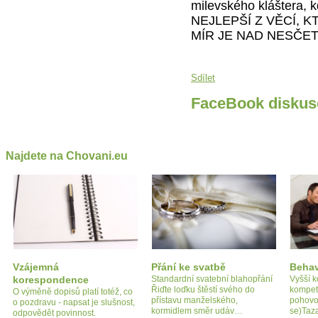
milevského kláštera, 
NEJLEPŠÍ Z VĚCÍ, 
MÍR JE NAD NESČETNÉ
Sdílet
FaceBook diskus
Najdete na Chovani.eu
Vzájemná
Přání ke svatbě
Behav
korespondence
Standardní svatební blahopřání
Vyšší k
Řiďte loďku štěstí svého do
kompet
O výměně dopisů platí totéž, co
přístavu manželského,
pohovo
o pozdravu - napsat je slušnost,
kormidlem směr udáv…
se)Taz
odpovědět povinnost.