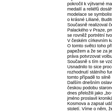
pokročil k výtvarné mal
medailí a reliéfů dosá
modelace se symbolist
o krásné Liliané, Budit
Současně realizoval 
Palackého v Praze, pr
se rovněž portrétní tvo
V českém církevním kal
O tomto světci toho pří
papežem a že se za jeh
práva potvrzovat volb
Současně s tím se vzda
Usnadnilo to sice proc
rozhodnutí státního f
tomto případě to silně
Dalším dnešním oslave
českou podobu staron
dnes přeložili jako „b
jméno proslavil kronik
Kosmova a zapsal událo
století. Víme o něm, 