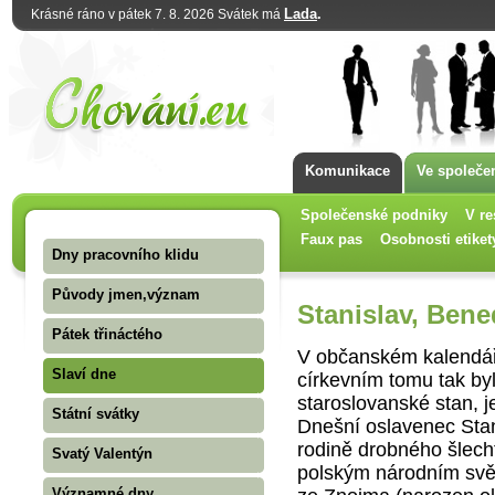
Lada
.
Krásné ráno v pátek 7. 8. 2026 Svátek má
Komunikace
Ve společe
Společenské podniky
V re
Faux pas
Osobnosti etiket
Dny pracovního klidu
Původy jmen,význam
Stanislav, Bene
Pátek třináctého
V občanském kalendáři
Slaví dne
církevním tomu tak by
staroslovanské stan, 
Státní svátky
Dnešní oslavenec Stan
rodině drobného šlecht
Svatý Valentýn
polským národním svět
Významné dny