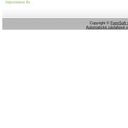
Odpovídáme tře…
Copyright ©
FormSoft s
Automatické závlahové 