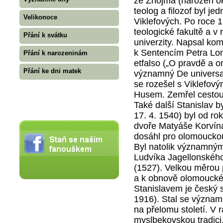
ze Znojma (narozen ok
teolog a filozof byl j
Velikonoce
Viklefových. Po roce 1
teologické fakultě a v
Přání k svátku
univerzity. Napsal ko
k Sentencím Petra Lom
Přání k narozeninám
etfalso („O pravdě a om
Přání ke dni matek
významný De universal
se rozešel s Viklefov
Husem. Zemřel cestou 
Také další Stanislav b
17. 4. 1540) byl od r
dvoře Matyáše Korvína
dosáhl pro olomouckou
Byl natolik významný
Ludvíka Jagellonského
(1527). Velkou měrou p
a k obnově olomouck
Stanislavem je český 
1916). Stal se význa
na přelomu století. V
myslbekovskou tradici