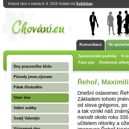
Soběslav
.
Krásné ráno v sobotu 8. 8. 2026 Svátek má
Komunikace
Ve společe
Společenské podniky
V re
Faux pas
Osobnosti etiket
Dny pracovního klidu
Původy jmen,význam
Řehoř, Maximili
Pátek třináctého
Dnešní oslavenec Řeho
Slaví dne
Základem tohoto jména
od slova grégoros, po 
Státní svátky
a tak vznikl náš zná
narodil okolo roku 335
Svatý Valentýn
učitelem rétoriky a o
Významné dny