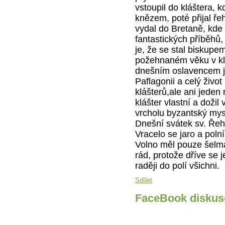
vstoupil do kláštera, k
knězem, poté přijal ře
vydal do Bretaně, kde 
fantastických příběhů,
je, že se stal biskupe
požehnaném věku v kl
dnešním oslavencem j
Paflagonii a celý živo
klášterů,ale ani jeden 
klášter vlastní a dožil
vrcholu byzantský mys
Dnešní svátek sv. Řeh
Vracelo se jaro a polní
Volno měl pouze šelma 
rád, protože dříve se 
raději do polí všichni.
Sdílet
FaceBook diskus