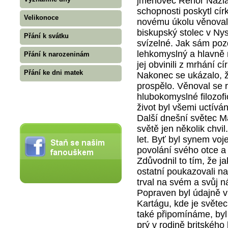
jmenovec Řehoř Nazian
schopnosti poskytl cír
Velikonoce
novému úkolu věnoval. 
biskupský stolec v Ny
Přání k svátku
svízelné. Jak sám pozd
lehkomyslný a hlavně 
Přání k narozeninám
jej obvinili z mrhání 
Přání ke dni matek
Nakonec se ukázalo, 
prospělo. Věnoval se 
hlubokomyslné filozofi
život byl všemi uctívá
Další dnešní světec Ma
světě jen několik chvi
let. Byť byl synem voj
povolání svého otce a
Zdůvodnil to tím, že 
ostatní poukazovali na
trval na svém a svůj n
Popraven byl údajně v
Kartágu, kde je světec
také připomínáme, byl 
prý v rodině britského