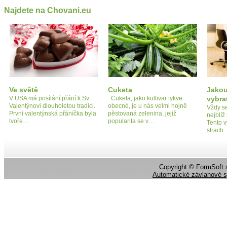
Najdete na Chovani.eu
Ve světě
Cuketa
Jakou
V USA má posílání přání k Sv.
Cuketa, jako kultivar tykve
vybra
Valentýnovi dlouholetou tradici.
obecné, je u nás velmi hojně
Vždy se
První valentýnská přáníčka byla
pěstovaná zelenina, jejíž
nejblíž
tvoře…
popularita se v…
Tento v
strach
Copyright ©
FormSoft s
Automatické závlahové 