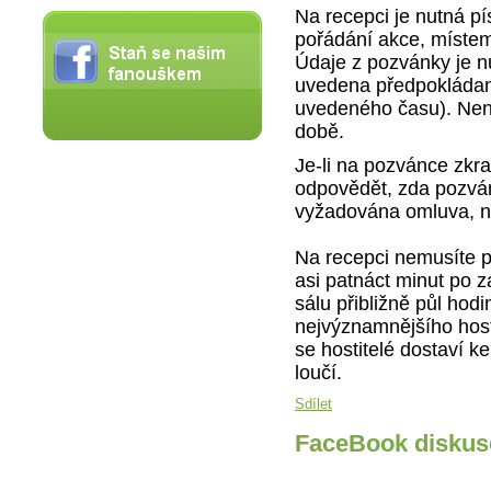
Na recepci je nutná 
pořádání akce, míste
Údaje z pozvánky je n
uvedena předpokládaná
uvedeného času). Není
době.
Je-li na pozvánce zkr
odpovědět, zda pozván
vyžadována omluva, ne
Na recepci nemusíte p
asi patnáct minut po z
sálu přibližně půl hodi
nejvýznamnějšího host
se hostitelé dostaví k
loučí.
Sdílet
FaceBook diskus