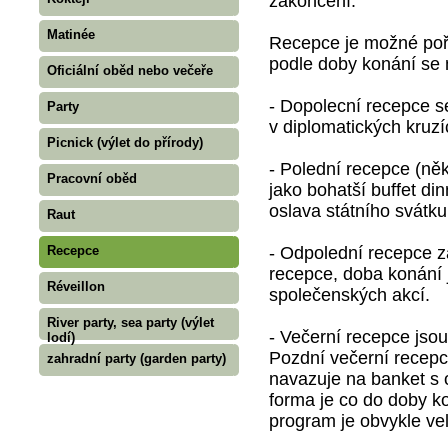
zakončení.
Matinée
Recepce je možné pořá
podle doby konání se 
Oficiální oběd nebo večeře
- Dopolecní recepce se
Party
v diplomatických kruzíc
Picnick (výlet do přírody)
- Polední recepce (ně
Pracovní oběd
jako bohatší buffet di
oslava státního svátku
Raut
- Odpolední recepce za
Recepce
recepce, doba konání 
Réveillon
společenských akcí.
River party, sea party (výlet
- Večerní recepce jso
lodí)
Pozdní večerní recepc
zahradní party (garden party)
navazuje na banket s
forma je co do doby k
program je obvykle vel