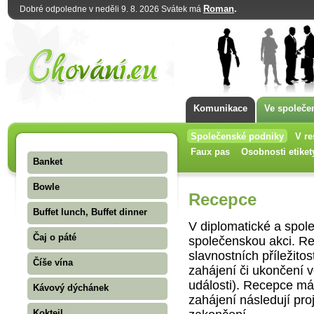
Roman
.
Dobré odpoledne v neděli 9. 8. 2026 Svátek má
Komunikace
Ve společe
Společenské podniky
V re
Faux pas
Osobnosti etiket
Banket
Bowle
Recepce
Buffet lunch, Buffet dinner
V diplomatické a spole
Čaj o páté
společenskou akci. Re
slavnostních příležito
Číše vína
zahájení či ukončení v
události). Recepce má
Kávový dýchánek
zahájení následují proj
Koktejl