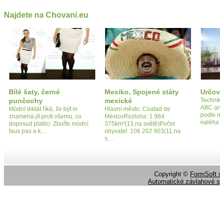
Najdete na Chovani.eu
Bílé šaty, černé
Mexiko, Spojené státy
Určová
punčochy
mexické
Technik
ABC ana
Módní diktát říká, že být in
Hlavní město: Ciudad de
podle n
znamená jít proti všemu, co
MéxicoRozloha: 1 964
naléh
doposud platilo. Zbořte módní
375km²(13.na světě)Počet
faux pas a k…
obyvatel: 106 202 903(11.na
s…
Copyright ©
FormSoft s
Automatické závlahové 