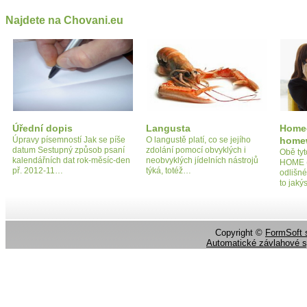
Najdete na Chovani.eu
Úřední dopis
Langusta
Homeo
Úpravy písemností Jak se píše
O langustě platí, co se jejího
home
datum Sestupný způsob psaní
zdolání pomocí obvyklých i
Obě tyt
kalendářních dat rok-měsíc-den
neobvyklých jídelních nástrojů
HOME (
př. 2012-11…
týká, totéž…
odlišn
to jaký
Copyright ©
FormSoft s
Automatické závlahové 