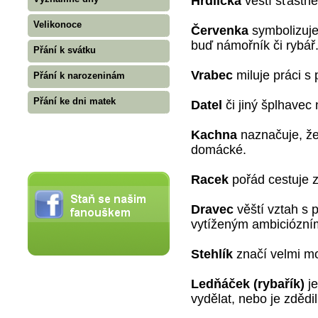
Hrdlička
věští šťastné
Velikonoce
Červenka
symbolizuje
buď námořník či rybář
Přání k svátku
Vrabec
miluje práci s
Přání k narozeninám
Přání ke dni matek
Datel
či jiný šplhavec
Kachna
naznačuje, že 
domácké.
Racek
pořád cestuje z
Dravec
věští vztah s 
vytíženým ambiciózn
Stehlík
značí velmi mo
Ledňáček (rybařík)
je
vydělat, nebo je zdědil