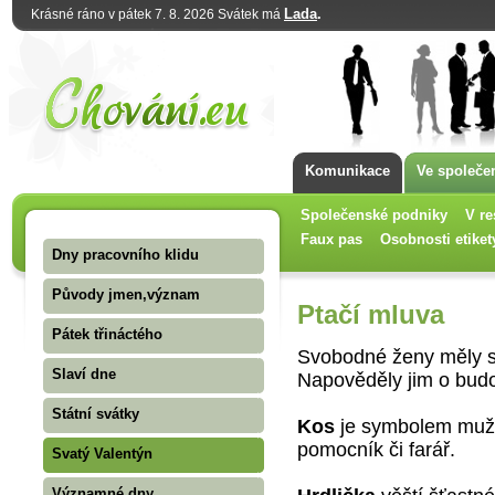
Lada
.
Krásné ráno v pátek 7. 8. 2026 Svátek má
Komunikace
Ve společe
Společenské podniky
V re
Faux pas
Osobnosti etiket
Dny pracovního klidu
Původy jmen,význam
Ptačí mluva
Pátek třináctého
Svobodné ženy měly sl
Slaví dne
Napověděly jim o budo
Státní svátky
Kos
je symbolem muže 
pomocník či farář.
Svatý Valentýn
Významné dny