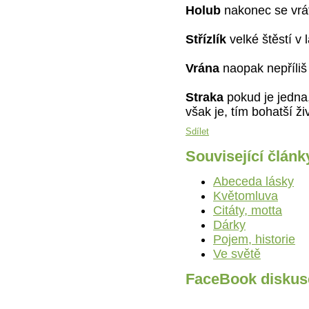
Holub
nakonec se vrát
Střízlík
velké štěstí v l
Vrána
naopak nepříliš
Straka
pokud je jedna,
však je, tím bohatší ži
Sdílet
Související článk
Abeceda lásky
Květomluva
Citáty, motta
Dárky
Pojem, historie
Ve světě
FaceBook diskus