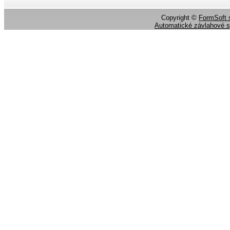
Copyright ©
FormSoft s
Automatické závlahové 