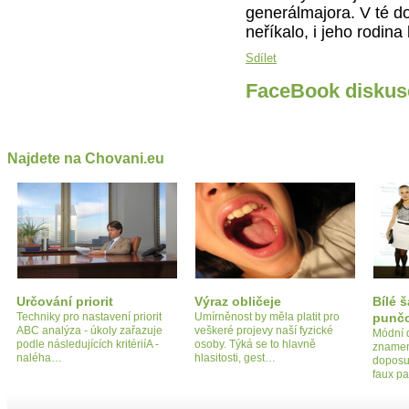
generálmajora. V té d
neříkalo, i jeho rodi
Sdílet
FaceBook diskus
Najdete na Chovani.eu
Určování priorit
Výraz obličeje
Bílé š
Techniky pro nastavení priorit
Umírněnost by měla platit pro
punč
ABC analýza - úkoly zařazuje
veškeré projevy naší fyzické
Módní di
podle následujících kritériíA -
osoby. Týká se to hlavně
znamená
naléha…
hlasitosti, gest…
doposud
faux p