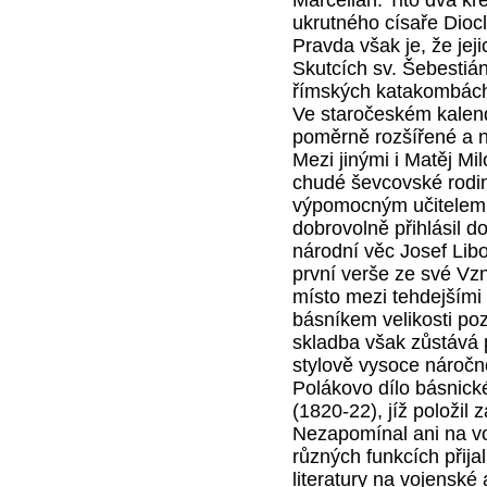
ukrutného císaře Diocle
Pravda však je, že jej
Skutcích sv. Šebestián
římských katakombách 
Ve staročeském kalend
poměrně rozšířené a 
Mezi jinými i Matěj Mi
chudé ševcovské rodin
výpomocným učitelem,
dobrovolně přihlásil d
národní věc Josef Libo
první verše ze své Vzn
místo mezi tehdejšími
básníkem velikosti po
skladba však zůstává
stylově vysoce náročno
Polákovo dílo básnické
(1820-22), jíž položi
Nezapomínal ani na voj
různých funkcích přija
literatury na vojenské