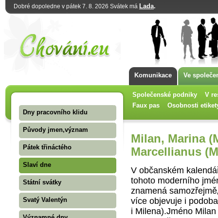
Lada
.
Dobré dopoledne v pátek 7. 8. 2026 Svátek má
Komunikace
Ve společe
Společenské podniky
V re
Faux pas
Osobnosti etiket
Dny pracovního klidu
Původy jmen,význam
Milan, Marina (
Pátek třináctého
Marcellianus (M
Slaví dne
V občanském kalendář
tohoto moderního jména
Státní svátky
znamená samozřejmě„mi
více objevuje i podoba
Svatý Valentýn
i Milena).Jméno Milan 
Významné dny