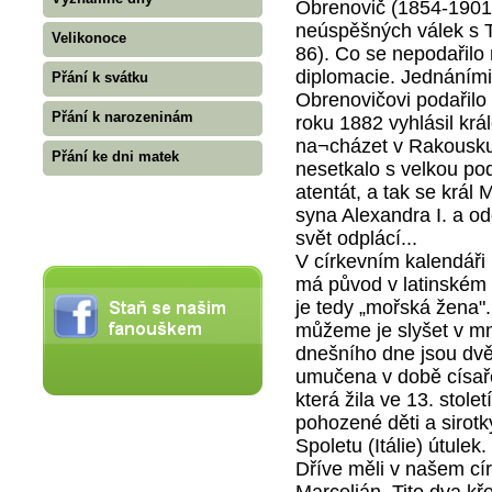
Obrenovič (1854-1901)
neúspěšných válek s 
Velikonoce
86). Co se nepodařilo
diplomacie. Jednáními
Přání k svátku
Obrenovičovi podařilo 
Přání k narozeninám
roku 1882 vyhlásil král
na¬cházet v Rakousku-
Přání ke dni matek
nesetkalo s velkou p
atentát, a tak se král
syna Alexandra I. a o
svět odplácí...
V církevním kalendář
má původ v latinském 
je tedy „mořská žena".
můžeme je slyšet v mn
dnešního dne jsou dvě
umučena v době císaře
která žila ve 13. stolet
pohozené děti a sirotk
Spoletu (Itálie) útulek.
Dříve měli v našem cí
Marcelián. Tito dva kř