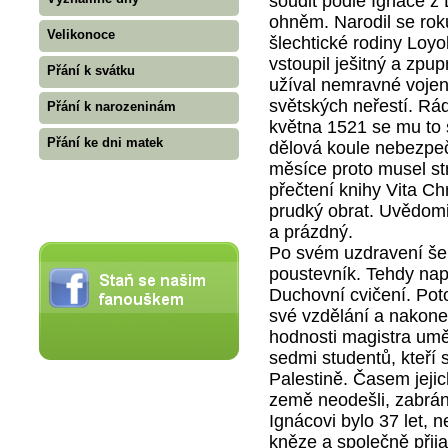
soudit podle Ignáce z 
ohněm. Narodil se roku
Velikonoce
šlechtické rodiny Loy
vstoupil ješitný a zpu
Přání k svátku
užíval nemravné vojens
světských neřestí. Rá
Přání k narozeninám
května 1521 se mu to 
Přání ke dni matek
dělová koule nebezpeč
měsíce proto musel strá
přečtení knihy Vita Chri
prudký obrat. Uvědomil
a prázdný.
Po svém uzdravení šel 
poustevník. Tehdy naps
Duchovní cvičení. Poto
své vzdělání a nakonec
hodnosti magistra uměn
sedmi studentů, kteří 
Palestině. Časem jejic
země neodešli, zabráni
Ignácovi bylo 37 let, 
kněze a společně přija