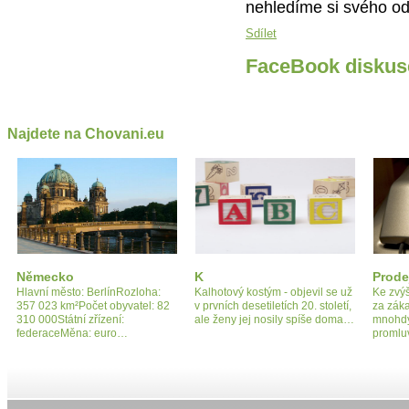
nehledíme si svého o
Sdílet
FaceBook diskus
Najdete na Chovani.eu
Německo
K
Prode
Hlavní město: BerlínRozloha:
Kalhotový kostým - objevil se už
Ke zvýš
357 023 km²Počet obyvatel: 82
v prvních desetiletích 20. století,
za záka
310 000Státní zřízení:
ale ženy jej nosily spíše doma…
mnohdy
federaceMěna: euro…
promlu