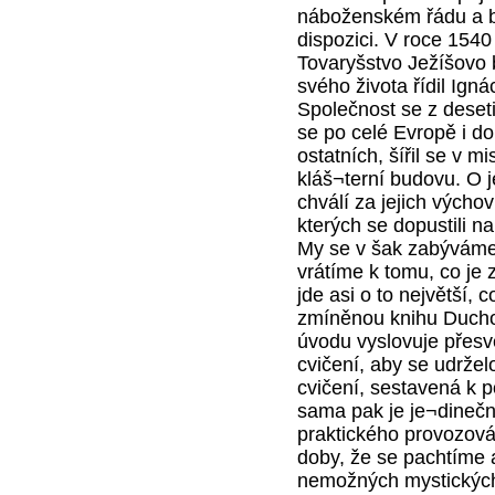
náboženském řádu a bu
dispozici. V roce 1540
Tovaryšstvo Ježíšovo b
svého života řídil Igná
Společnost se z deseti 
se po celé Evropě i do
ostatních, šířil se v m
kláš¬terní budovu. O 
chválí za jejich výchov
kterých se dopustili n
My se v šak zabýváme 
vrátíme k tomu, co je 
jde asi o to největší,
zmíněnou knihu Duchov
úvodu vyslovuje přesvě
cvičení, aby se udržel
cvičení, sestavená k p
sama pak je je¬dinečn
praktického provozová
doby, že se pachtíme
nemožných mystických