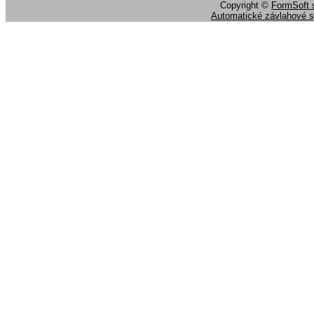
Copyright ©
FormSoft s
Automatické závlahové 