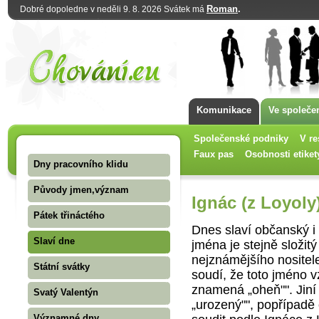
Roman
.
Dobré dopoledne v neděli 9. 8. 2026 Svátek má
Komunikace
Ve společe
Společenské podniky
V re
Faux pas
Osobnosti etiket
Dny pracovního klidu
Původy jmen,význam
Ignác (z Loyoly
Pátek třináctého
Dnes slaví občanský i 
Slaví dne
jména je stejně složit
nejznámějšího nositele
Státní svátky
soudí, že toto jméno vz
znamená „oheň"". Jiní
Svatý Valentýn
„urozený"", popřípadě
Významné dny