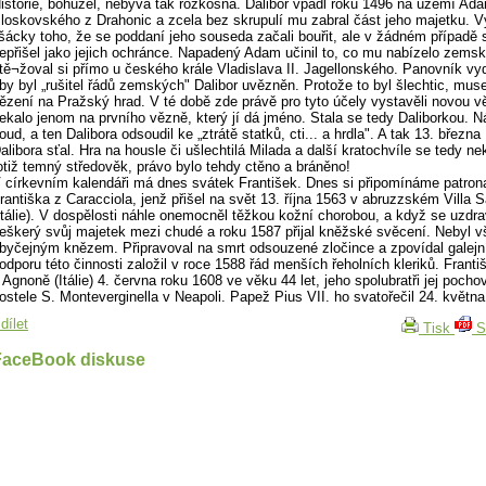
istorie, bohužel, nebývá tak rozkošná. Dalibor vpadl roku 1496 na území Ad
loskovského z Drahonic a zcela bez skrupulí mu zabral část jeho majetku. V
išácky toho, že se poddaní jeho souseda začali bouřit, ale v žádném případě
epřišel jako jejich ochránce. Napadený Adam učinil to, co mu nabízelo zemsk
tě¬žoval si přímo u českého krále Vladislava II. Jagellonského. Panovník vyd
by byl „rušitel řádů zemských" Dalibor uvězněn. Protože to byl šlechtic, muse
ězení na Pražský hrad. V té době zde právě pro tyto účely vystavěli novou v
ekalo jenom na prvního vězně, který jí dá jméno. Stala se tedy Daliborkou. N
oud, a ten Dalibora odsoudil ke „ztrátě statků, cti... a hrdla". A tak 13. března
alibora sťal. Hra na housle či ušlechtilá Milada a další kratochvíle se tedy ne
otiž temný středověk, právo bylo tehdy ctěno a bráněno!
 církevním kalendáři má dnes svátek František. Dnes si připomínáme patron
rantiška z Caracciola, jenž přišel na svět 13. října 1563 v abruzzském Villa 
Itálie). V dospělosti náhle onemocněl těžkou kožní chorobou, a když se uzdrav
eškerý svůj majetek mezi chudé a roku 1587 přijal kněžské svěcení. Nebyl v
byčejným knězem. Připravoval na smrt odsouzené zločince a zpovídal galejn
odporu této činnosti založil v roce 1588 řád menších řeholních kleriků. Frant
 Agnoně (Itálie) 4. června roku 1608 ve věku 44 let, jeho spolubratři jej pochov
ostele S. Monteverginella v Neapoli. Papež Pius VII. ho svatořečil 24. května
dílet
Tisk
S
FaceBook diskuse