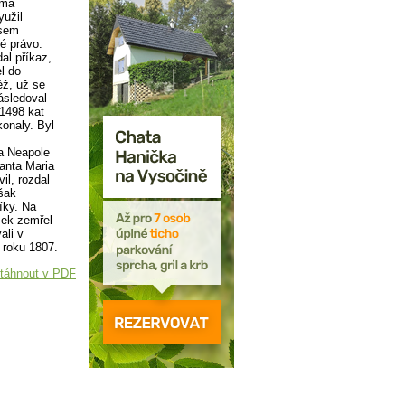
ama
yužil
 sem
é právo:
al příkaz,
l do
ěž, už se
ásledoval
 1498 kat
konaly. Byl
a Neapole
Santa Maria
il, rozdal
šak
íky. Na
išek zemřel
ali v
 roku 1807.
táhnout v PDF