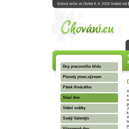
Krásný večer ve čtvrtek 6. 8. 2026 Svátek má
Dny pracovního klidu
Původy jmen,význam
Pátek třináctého
V
s
Slaví dne
r
j
Státní svátky
J
k
V
Svatý Valentýn
l
j
Významné dny