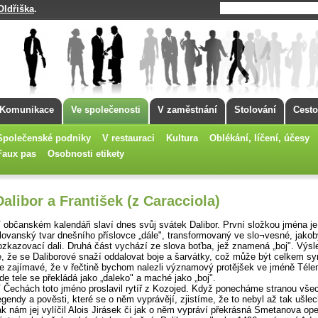
Oldřiška
.
Komunikace
Ve společenosti
V zaměstnání
Stolování
Cesto
Společenské podniky
V restauraci
Kultura
Oblékání, líčení, účesy
Faux pas
Osobnosti etikety
Dalibor a František (z Caracciola)
 občanském kalendáři slaví dnes svůj svátek Dalibor. První složkou jména je
lovanský tvar dnešního příslovce „dále", transformovaný ve slo¬vesné, jakob
ozkazovací dali. Druhá část vychází ze slova boťba, jež znamená „boj". Výs
e, že se Daliborové snaží oddalovat boje a šarvátky, což může být celkem s
e zajímavé, že v řečtině bychom nalezli významový protějšek ve jméně Tél
de tele se překládá jako „daleko" a maché jako „boj".
 Čechách toto jméno proslavil rytíř z Kozojed. Když ponecháme stranou vše
egendy a pověsti, které se o něm vyprávějí, zjistíme, že to nebyl až tak ušlech
ak nám jej vylíčil Alois Jirásek či jak o něm vypráví překrásná Smetanova ope