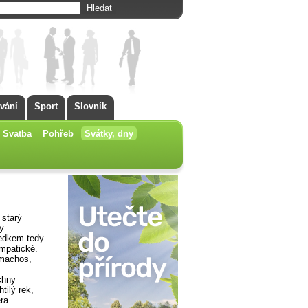
vání
Sport
Slovník
Svatba
Pohřeb
Svátky, dny
 starý
y
ledkem tedy
ympatické.
emachos,
chny
tilý rek,
ra.