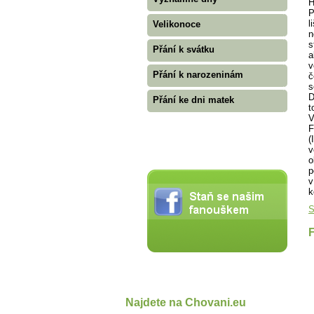
H
P
l
Velikonoce
n
s
Přání k svátku
a
v
Přání k narozeninám
č
s
D
Přání ke dni matek
t
V
F
(
v
o
p
v
k
S
Najdete na Chovani.eu