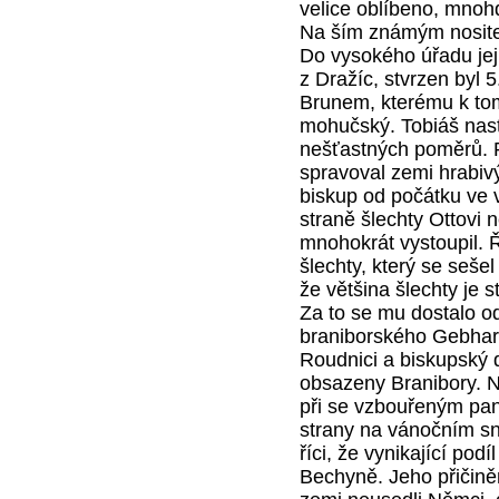
velice oblíbeno, mno
Na ším známým nosite
Do vysokého úřadu jej z
z Dražíc, stvrzen byl
Brunem, kterému k tom
mohučský. Tobiáš nast
nešťastných poměrů. P
spravoval zemi hrabivý
biskup od počátku ve v
straně šlechty Ottovi n
mnohokrát vystoupil. 
šlechty, který se seše
že většina šlechty je 
Za to se mu dostalo o
braniborského Gebhar
Roudnici a biskupský 
obsazeny Branibory. N
při se vzbouřeným pan
strany na vánočním s
říci, že vynikající pod
Bechyně. Jeho přičině