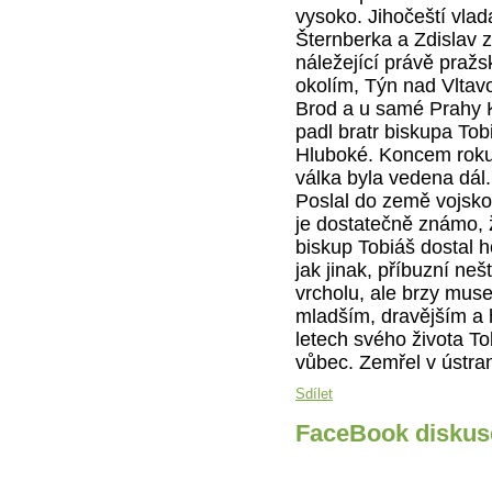
vysoko. Jihočeští vlada
Šternberka a Zdislav z
náležející právě pražs
okolím, Týn nad Vltav
Brod a u samé Prahy K
padl bratr biskupa To
Hluboké. Koncem roku 1
válka byla vedena dál
Poslal do země vojsko a
je dostatečně známo, ž
biskup Tobiáš dostal h
jak jinak, příbuzní ne
vrcholu, ale brzy mus
mladším, dravějším a 
letech svého života To
vůbec. Zemřel v ústra
Sdílet
FaceBook diskus