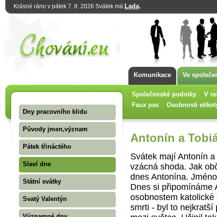
Lada
.
Krásné ráno v pátek 7. 8. 2026 Svátek má
Komunikace
Ve společe
Společenské podniky
V re
Faux pas
Osobnosti etiket
Dny pracovního klidu
Původy jmen,význam
Antonín a Tobi
Pátek třináctého
Svátek mají Antonín a
Slaví dne
vzácná shoda. Jak obča
dnes Antonína. Jméno j
Státní svátky
Dnes si připomínáme A
osobnostem katolické 
Svatý Valentýn
smrti - byl to nejkratší
Významné dny