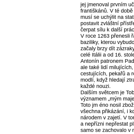
jej jmenoval prvním uč
františkánů. V té době
musí se uchýlit na sta
postavit zvláštní přís
čerpat sílu k další pr
V roce 1263 přenesli ř
baziliky, kterou vybud
začaly brzy dít zázraky
celé Itálii a od 16. sto
Antonín patronem Pad
ale také lidí milujícíc
cestujících, pekařů a 
modlí, když hledají zt
každé nouzi.
Dalším světcem je Tob
významem „mým majet
Toto jm éno nosil zbož
všechna přikázání, i k
národem v zajetí. V to
a nepřízni nepřestat p
samo se zachovalo v 