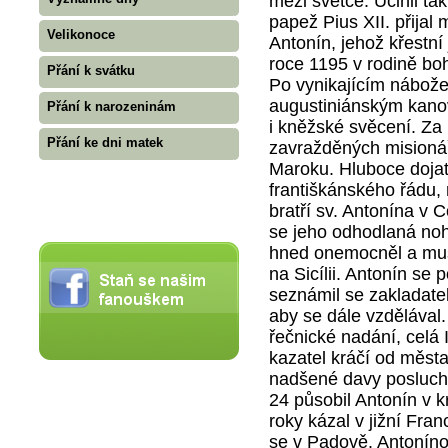
mezi světce. Učinil ta
papež Pius XII. přijal 
Velikonoce
Antonín, jehož křestní
roce 1195 v rodině boh
Přání k svátku
Po vynikajícím nábože
augustiniánským kanov
Přání k narozeninám
i kněžské svěcení. Za
Přání ke dni matek
zavražděných misionářů
Maroku. Hluboce dojat
františkánského řádu,
bratří sv. Antonína v 
se jeho odhodlaná no
hned onemocněl a musel
na Sicílii. Antonín se
seznámil se zakladate
aby se dále vzdělával
řečnické nadání, celá I
kazatel kráčí od měst
nadšené davy posluchačů
24 působil Antonín v k
roky kázal v jižní Franc
se v Padově. Antonínov