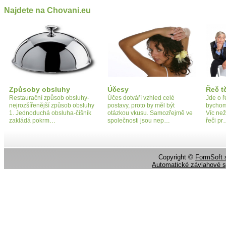
Najdete na Chovani.eu
Způsoby obsluhy
Účesy
Řeč t
Restaurační způsob obsluhy-
Účes dotváří vzhled celé
Jde o ř
nejrozšířenější způsob obsluhy
postavy, proto by měl být
bychom 
1. Jednoduchá obsluha-číšník
otázkou vkusu. Samozřejmě ve
Víc ne
zakládá pokrm…
společnosti jsou nep…
řeči p
Copyright ©
FormSoft s
Automatické závlahové 