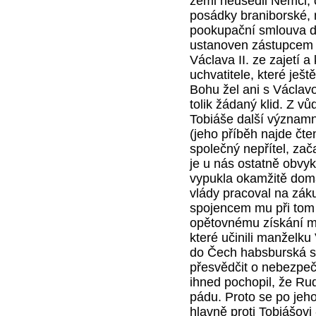
zemi neusedli Němci,
posádky braniborské, 
pookupační smlouva do
ustanoven zástupcem O
Václava II. ze zajetí 
uchvatitele, které ješt
Bohu žel ani s Václav
tolik žádaný klid. Z v
Tobiáše další významný
(jeho příběh najde čte
společný nepřítel, zač
je u nás ostatně obvyk
vypukla okamžitě domá
vlády pracoval na zák
spojencem mu při tom 
opětovnému získání mo
které učinili manželku
do Čech habsburská st
přesvědčit o nebezpeč
ihned pochopil, že Rud
pádu. Proto se po jeho
hlavně proti Tobiášovi