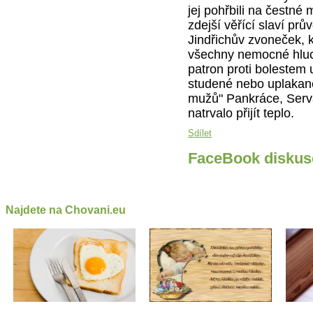
jej pohřbili na čestné
zdejší věřící slaví pr
Jindřichův zvoneček, 
všechny nemocné hluch
patron proti bolestem
studené nebo uplakané 
mužů" Pankráce, Servá
natrvalo přijít teplo.
Sdílet
FaceBook diskus
Najdete na Chovani.eu