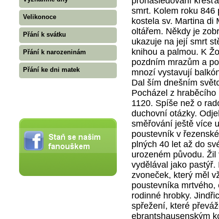
pronásledování křesťa
smrt. Kolem roku 846 p
Velikonoce
kostela sv. Martina di
oltářem. Někdy je zo
Přání k svátku
ukazuje na její smrt st
knihou a palmou. K Žofi
Přání k narozeninám
pozdním mrazům a podp
Přání ke dni matek
mnozí vystavují balkó
Dal ším dnešním světc
Pocházel z hraběcího 
1120. Spíše než o rado
duchovní otázky. Odje
směřování ještě více u
poustevník v řezenské
plných 40 let až do sv
urozeném původu. Žil 
vydělával jako pastýř.
zvoneček, který měl vž
poustevníka mrtvého, o
rodinné hrobky. Jindřic
spřežení, které převáž
ebrantshausenským kos