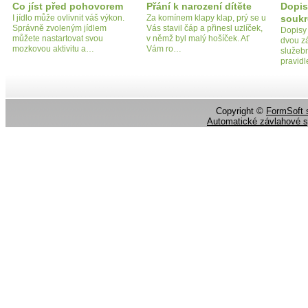
Co jíst před pohovorem
Přání k narození dítěte
Dopis
I jídlo může ovlivnit váš výkon.
Za komínem klapy klap, prý se u
souk
Správně zvoleným jídlem
Vás stavil čáp a přinesl uzlíček,
Dopisy
můžete nastartovat svou
v němž byl malý hošíček. Ať
dvou zá
mozkovou aktivitu a…
Vám ro…
služeb
pravid
Copyright ©
FormSoft s
Automatické závlahové 