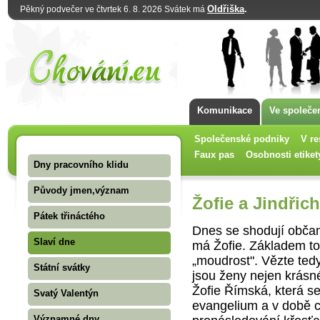
Oldřiška
.
Pěkný podvečer ve čtvrtek 6. 8. 2026 Svátek má
Komunikace
Ve společe
Společenské podniky
V re
Faux pas
Osobnosti etiket
Dny pracovního klidu
Původy jmen,význam
Žofie a Jindřic
Pátek třináctého
Dnes se shodují občan
Slaví dne
má Žofie. Základem to
„moudrost". Vězte tedy
Státní svátky
jsou ženy nejen krásné
Žofie Římská, která se 
Svatý Valentýn
evangelium a v době cí
Významné dny