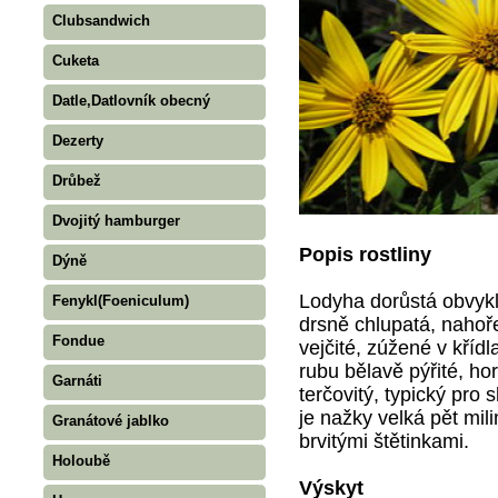
Clubsandwich
Cuketa
Datle,Datlovník obecný
Dezerty
Drůbež
Dvojitý hamburger
Popis rostliny
Dýně
Lodyha dorůstá obvykl
Fenykl(Foeniculum)
drsně chlupatá, nahoře
Fondue
vejčité, zúžené v křídla
rubu bělavě pýřité, ho
Garnáti
terčovitý, typický pro
je nažky velká pět mil
Granátové jablko
brvitými štětinkami.
Holoubě
Výskyt