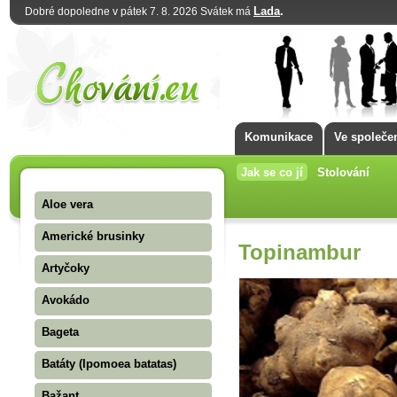
Lada
.
Dobré dopoledne v pátek 7. 8. 2026 Svátek má
Komunikace
Ve společe
Jak se co jí
Stolování
Aloe vera
Americké brusinky
Topinambur
Artyčoky
Avokádo
Bageta
Batáty (Ipomoea batatas)
Bažant