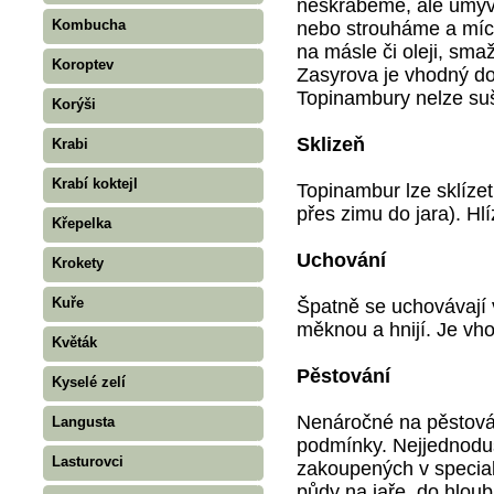
neškrábeme, ale umýv
Kombucha
nebo strouháme a míc
na másle či oleji, sm
Koroptev
Zasyrova je vhodný do
Topinambury nelze suš
Korýši
Sklizeň
Krabi
Krabí koktejl
Topinambur lze sklízet 
přes zimu do jara). Hl
Křepelka
Uchování
Krokety
Kuře
Špatně se uchovávají 
měknou a hnijí. Je vh
Květák
Pěstování
Kyselé zelí
Nenáročné na pěstován
Langusta
podmínky. Nejjednoduš
Lasturovci
zakoupených v special
půdy na jaře, do hloub