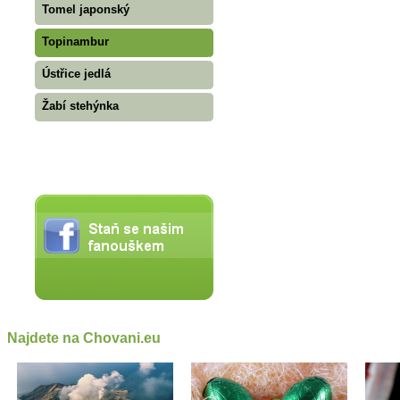
Tomel japonský
Topinambur
Ústřice jedlá
Žabí stehýnka
Najdete na Chovani.eu