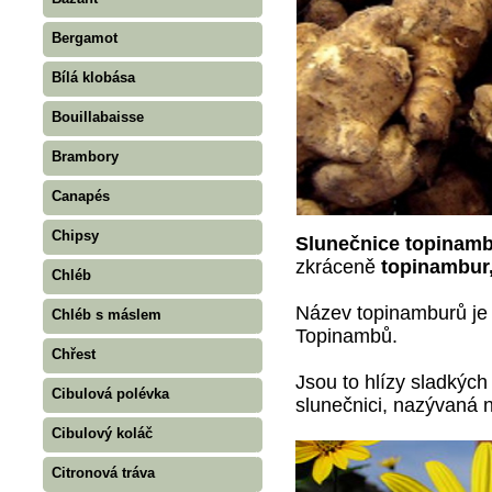
Bergamot
Bílá klobása
Bouillabaisse
Brambory
Canapés
Chipsy
Slunečnice topinam
zkráceně
topinambur
Chléb
Název topinamburů je
Chléb s máslem
Topinambů.
Chřest
Jsou to hlízy sladkých
Cibulová polévka
slunečnici, nazývaná 
Cibulový koláč
Citronová tráva