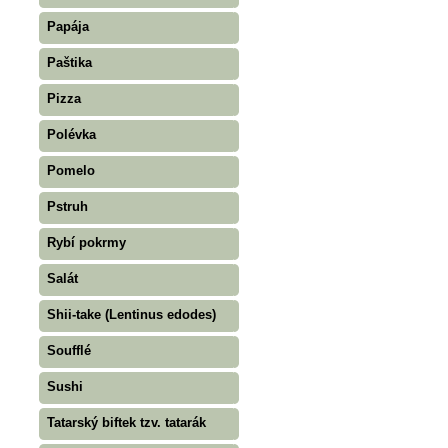
Papája
Paštika
Pizza
Polévka
Pomelo
Pstruh
Rybí pokrmy
Salát
Shii-take (Lentinus edodes)
Soufflé
Sushi
Tatarský biftek tzv. tatarák