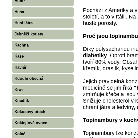
Humr
Pochází z Ameriky a v
Husa
století, a to v Itálii. 
husté porosty.
Husí játra
Jehněčí kotlety
Proč jsou topinambu
Kachna
Díky polysacharidu in
diabetiky
. Oproti br
Kaše
tvoří 80% vody. Obsah
Kaviár
křemík, draslík, kyseli
Kdoule obecná
Jejich pravidelná konzu
medicíně se jim říká
"
Kiwi
zmírňuje křeče a jsou 
Snižuje cholesterol v kr
Knedlík
chrání játra a ledviny,
Kokosový ořech
Topinambury v kuch
Koktejlové ovoce
Topinambury lze konzu
Koláč