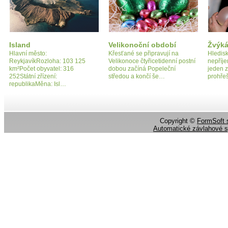
Island
Velikonoční období
Žvýká
Hlavní město:
Křesťané se připravují na
Hledisk
ReykjavíkRozloha: 103 125
Velikonoce čtyřicetidenní postní
nepříje
km²Počet obyvatel: 316
dobou začíná Popeleční
jeden z
252Státní zřízení:
středou a končí še…
prohře
republikaMěna: Isl…
Copyright ©
FormSoft s
Automatické závlahové 