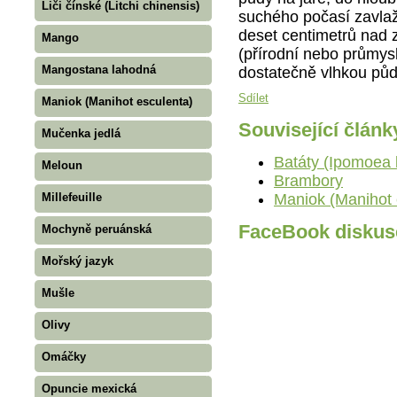
Liči čínské (Litchi chinensis)
suchého počasí zavlaž
deset centimetrů nad 
Mango
(přírodní nebo průmys
Mangostana lahodná
dostatečně vlhkou půd
Sdílet
Maniok (Manihot esculenta)
Související článk
Mučenka jedlá
Batáty (Ipomoea 
Meloun
Brambory
Millefeuille
Maniok (Manihot 
FaceBook diskus
Mochyně peruánská
Mořský jazyk
Mušle
Olivy
Omáčky
Opuncie mexická