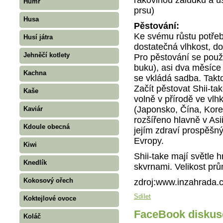
Humr
prsu)
Husa
Pěstování:
Ke svému růstu potřeb
Husí játra
dostatečná vlhkost, do
Jehněčí kotlety
Pro pěstování se použí
buku), asi dva měsíce
Kachna
se vkládá sadba. Takto
Začít pěstovat Shii-ta
Kaše
volně v přírodě ve vlh
(Japonsko, Čína, Korea
Kaviár
rozšířeno hlavně v Asi
Kdoule obecná
jejím zdraví prospěšn
Evropy.
Kiwi
Shii-take mají světle 
Knedlík
skvrnami. Velikost pr
Kokosový ořech
zdroj:www.inzahrada.c
Sdílet
Koktejlové ovoce
FaceBook diskus
Koláč