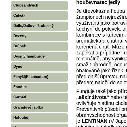
houževnatec jedlý
Clubsandwich
Je dřevokazná houba p
Cuketa
žampionech nejrozšíře
využívána jako potravi
Datle,Datlovník obecný
kuchyni do polévek, om
kombinace s kuřecím, 
Dezerty
aromatická a chutná, v
kořeněná chuť. Můžeme j
Drůbež
zapékat a případně i 
Dvojitý hamburger
minimálně, aby vynikl
smažit přírodně, ochu
Dýně
obalované jako řízek. 
před další úpravou nab
Fenykl(Foeniculum)
předem naloží do soj
Fondue
Funguje také jako přír
„elixír života"
nebo té
Garnáti
ovlivňuje hladinu chole
Granátové jablko
Preventivně působí p
obranyschopnost orga
Holoubě
je
LENTINAN
(V Japon
rakovinou žaludku a ú