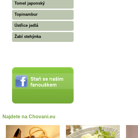
Tomel japonský
Topinambur
Ústřice jedlá
Žabí stehýnka
Najdete na Chovani.eu