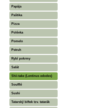
Papája
Paštika
Pizza
Polévka
Pomelo
Pstruh
Rybí pokrmy
Salát
Shii-take (Lentinus edodes)
Soufflé
Sushi
Tatarský biftek tzv. tatarák