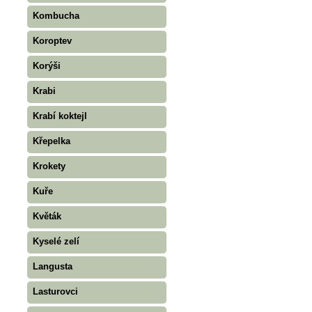
Kombucha
Koroptev
Korýši
Krabi
Krabí koktejl
Křepelka
Krokety
Kuře
Květák
Kyselé zelí
Langusta
Lasturovci