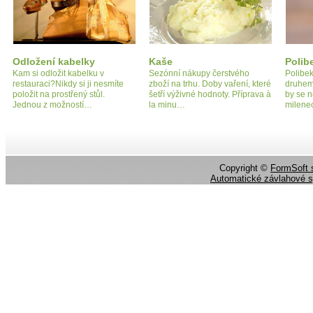
Odložení kabelky
Kaše
Polib
Kam si odložit kabelku v
Sezónní nákupy čerstvého
Polibek
restauraci?Nikdy si ji nesmíte
zboží na trhu. Doby vaření, které
druhem
položit na prostřený stůl.
šetří výživné hodnoty. Příprava à
by se 
Jednou z možností…
la minu…
milene
Copyright ©
FormSoft s
Automatické závlahové 