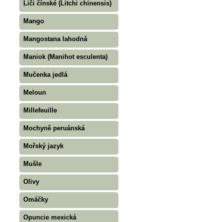
Liči čínské (Litchi chinensis)
Mango
Mangostana lahodná
Maniok (Manihot esculenta)
Mučenka jedlá
Meloun
Millefeuille
Mochyně peruánská
Mořský jazyk
Mušle
Olivy
Omáčky
Opuncie mexická