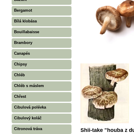
Bergamot
Bílá klobása
Bouillabaisse
Brambory
Canapés
Chipsy
Chléb
Chléb s máslem
Chřest
Cibulová polévka
Cibulový koláč
Citronová tráva
Shii-take "houba z 