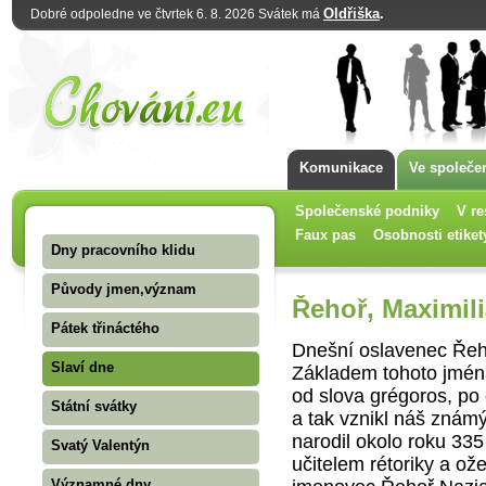
Oldřiška
.
Dobré odpoledne ve čtvrtek 6. 8. 2026 Svátek má
Komunikace
Ve společe
Společenské podniky
V re
Faux pas
Osobnosti etiket
Dny pracovního klidu
Původy jmen,význam
Řehoř, Maximili
Pátek třináctého
Dnešní oslavenec Řeho
Slaví dne
Základem tohoto jména
od slova grégoros, po 
Státní svátky
a tak vznikl náš zná
narodil okolo roku 335
Svatý Valentýn
učitelem rétoriky a o
Významné dny