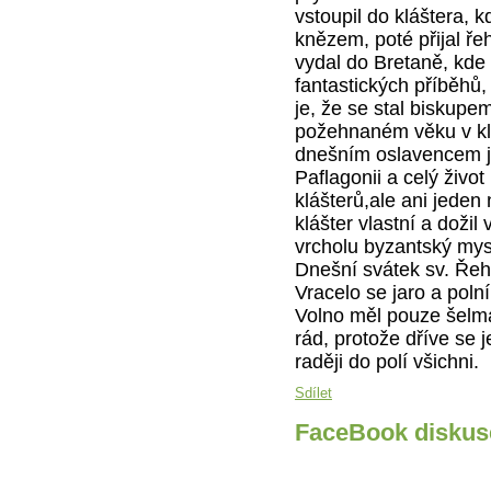
vstoupil do kláštera, k
knězem, poté přijal ře
vydal do Bretaně, kde 
fantastických příběhů,
je, že se stal biskupe
požehnaném věku v kl
dnešním oslavencem j
Paflagonii a celý živo
klášterů,ale ani jeden 
klášter vlastní a dožil
vrcholu byzantský mys
Dnešní svátek sv. Řeh
Vracelo se jaro a polní
Volno měl pouze šelma 
rád, protože dříve se 
raději do polí všichni.
Sdílet
FaceBook diskus