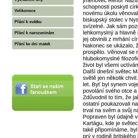
jmenovec Řehoř Nazian
schopnosti poskytl cír
Velikonoce
novému úkolu věnoval. 
biskupský stolec v Ny
Přání k svátku
svízelné. Jak sám pozd
lehkomyslný a hlavně 
Přání k narozeninám
jej obvinili z mrhání 
Přání ke dni matek
Nakonec se ukázalo, 
prospělo. Věnoval se 
hlubokomyslné filozofi
život byl všemi uctívá
Další dnešní světec Ma
světě jen několik chvi
let. Byť byl synem voj
povolání svého otce a
Zdůvodnil to tím, že 
ostatní poukazovali na
trval na svém a svůj n
Popraven byl údajně v
Kartágu, kde je světec
také připomínáme, byl 
prý v rodině britského