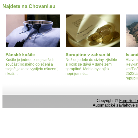
Najdete na Chovani.eu
Pánské košile
Spropitné v zahraničí
Islan
Košile je jednou z nejstarších
Než odjedete do ciziny, zjistěte
Hlavní 
součástí lidského oblečení a
si kolik se dává v dané zemi
Reykja
stejně, jako se vyvíjelo ošacení,
spropitné. Mohlo by dojít k
km²Poč
i koši…
nepříjemné…
252Stát
republ
Copyright ©
FormSoft s
Automatické závlahové 