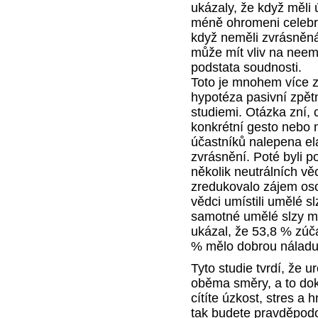
ukázaly, že když měli 
méně ohromeni celebri
když neměli zvrásněná
může mít vliv na neem
podstata soudnosti.
Toto je mnohem více z
hypotéza pasivní zpět
studiemi. Otázka zní,
konkrétní gesto nebo m
účastníků nalepena ela
zvrásnění. Poté byli 
několik neutrálních vě
zredukovalo zájem oso
vědci umístili umělé sl
samotné umělé slzy mo
ukázal, že 53,8 % zúča
% mělo dobrou náladu
Tyto studie tvrdí, že u
oběma směry, a to dok
cítíte úzkost, stres a 
tak budete pravděpodo