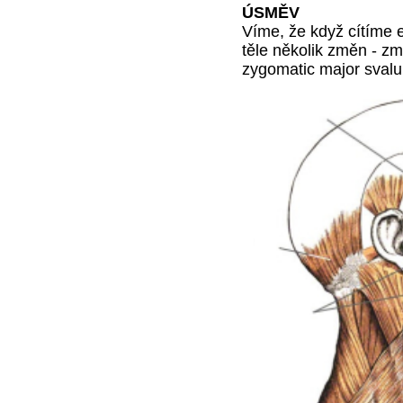
ÚSMĚV
Víme, že když cítíme 
těle několik změn - z
zygomatic major sval