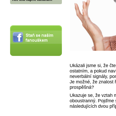
Ukázali jsme si, že č
ostatním, a pokud nav
neverbální signály, p
Je možné, že znalost 
prospěšná?
Ukazuje se, že vztah 
oboustranný. Pojďme si
následujících dvou př