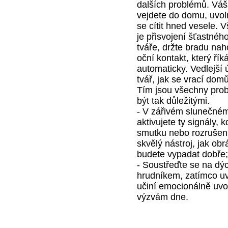
dalších problémů. Váš
vejdete do domu, uvol
se cítit hned vesele.
je přisvojení šťastného
tváře, držte bradu nah
oční kontakt, který ří
automaticky. Vedlejší 
tvář, jak se vrací domů
Tím jsou všechny pro
být tak důležitými.
- V zářivém slunečném 
aktivujete ty signály, 
smutku nebo rozrušení.
skvělý nástroj, jak obr
budete vypadat dobře;
- Soustřeďte se na dý
hrudníkem, zatímco uv
učiní emocionálně uvo
výzvám dne.