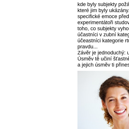
kde byly subjekty požá
které jim byly ukázán
specifické emoce před
experimentátoři studo
toho, co subjekty vyho
účastníci v zubní kateg
účeastníci kategorie r
pravdu...
Závěr je jednoduchý: 
Úsměv tě učiní šťastně
a jejich úsměv ti přine