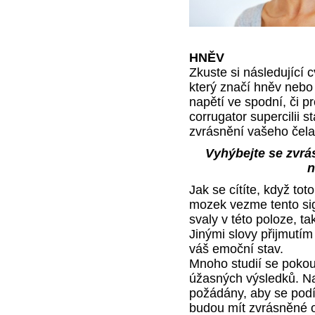
HNĚV
Zkuste si následující 
který značí hněv nebo
napětí ve spodní, či p
corrugator supercilii 
zvrásnění vašeho čela.
Vyhýbejte se zvrá
n
Jak se cítíte, když to
mozek vezme tento sign
svaly v této poloze, t
Jinými slovy přijmutím
váš emoční stav.
Mnoho studií se pokouš
úžasných výsledků. Nap
požádány, aby se podív
budou mít zvrásněné 