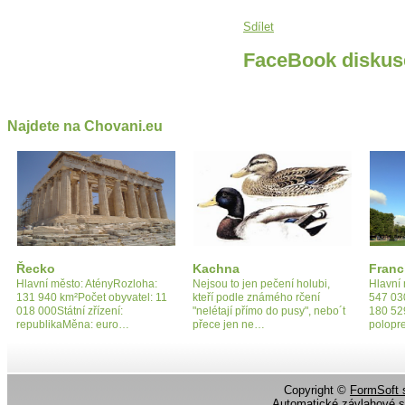
Sdílet
FaceBook diskus
Najdete na Chovani.eu
Řecko
Kachna
Franc
Hlavní město: AtényRozloha:
Nejsou to jen pečení holubi,
Hlavní 
131 940 km²Počet obyvatel: 11
kteří podle známého rčení
547 03
018 000Státní zřízení:
"nelétají přímo do pusy", nebo´t
180 529
republikaMěna: euro…
přece jen ne…
polopr
Copyright ©
FormSoft s
Automatické závlahové 