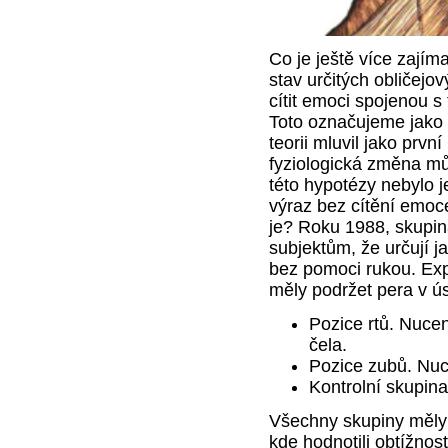
Co je ještě více zají
stav určitých obličej
cítit emoci spojenou s
Toto označujeme jako 
teorii mluvil jako prvn
fyziologická změna mů
této hypotézy nebylo j
výraz bez cítění emoce
je? Roku 1988, skupina
subjektům, že určují j
bez pomoci rukou. Exp
měly podržet pera v ú
Pozice rtů. Nucen
čela.
Pozice zubů. Nuc
Kontrolní skupina
Všechny skupiny měly z
kde hodnotili obtížnos