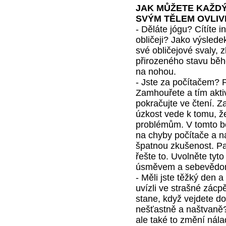
JAK MŮŽETE KAŽDÝ
SVÝM TĚLEM OVLIV
- Děláte jógu? Cítíte i
obličeji? Jako výslede
své obličejové svaly, 
přirozeného stavu běhe
na nohou.
- Jste za počítačem? 
Zamhouřete a tím aktiv
pokračujte ve čtení. Z
úzkost vede k tomu, ž
problémům. V tomto b
na chyby počítače a n
špatnou zkušenost. Pa
řešte to. Uvolněte tyto
úsměvem a sebevědom
- Měli jste těžký den 
uvízli ve strašné zácp
stane, když vejdete d
nešťastně a naštvaně?
ale také to změní nál