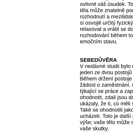
ovlivnit váš úsudek. To
těla může znatelně pom
rozhodnutí a mezilidsk
si osvojili určitý fyzi
relaxovat a vrátit se d
rozhodování během toh
emočním stavu.
SEBEDŮVĚRA
V nedávné studii bylo 
jeden ze dvou postojů
Během držení postoje 
žádost o zaměstnání. M
týkající se práce a zap
ohodnotit, zdali jsou 
ukázaly, že ti, co měl
Také se ohodnotili jak
ucházeli. Toto je další
výše; vaše tělo může s
vaše skutky.