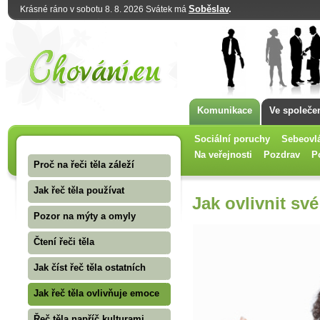
Soběslav
.
Krásné ráno v sobotu 8. 8. 2026 Svátek má
Komunikace
Ve společe
Sociální poruchy
Sebeovl
Na veřejnosti
Pozdrav
P
Proč na řeči těla záleží
Jak řeč těla používat
Jak ovlivnit sv
Pozor na mýty a omyly
Čtení řeči těla
Jak číst řeč těla ostatních
Jak řeč těla ovlivňuje emoce
Řeč těla napříč kulturami