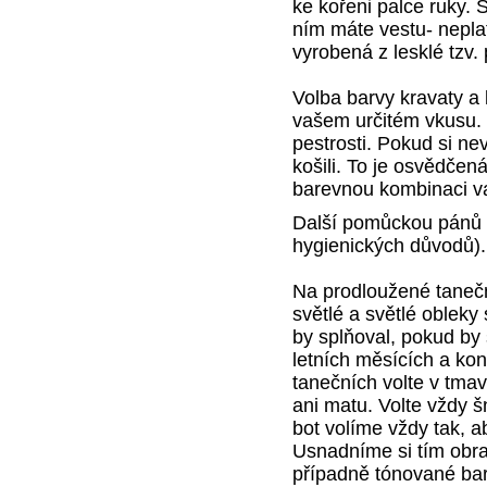
ke kořeni palce ruky.
ním máte vestu- neplat
vyrobená z lesklé tzv.
Volba barvy kravaty a
vašem určitém vkusu.
pestrosti. Pokud si ne
košili. To je osvědče
barevnou kombinaci vaš
Další pomůckou pánů d
hygienických důvodů).
Na prodloužené taneční
světlé a světlé obleky
by splňoval, pokud by
letních měsících a ko
tanečních volte v tma
ani matu. Volte vždy 
bot volíme vždy tak, 
Usnadníme si tím obr
případně tónované barv