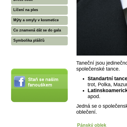
Líčení na ples
Mýty a omyly v kosmetice
Co znamená dát se do gala
Symbolika plášťů
Taneční jsou jedinečno
společenské tance.
Standartní tanc
trot, Polka, Mazu
Latinskoameric
apod.
Jedná se o společensk
oblečení.
Pánský oblek