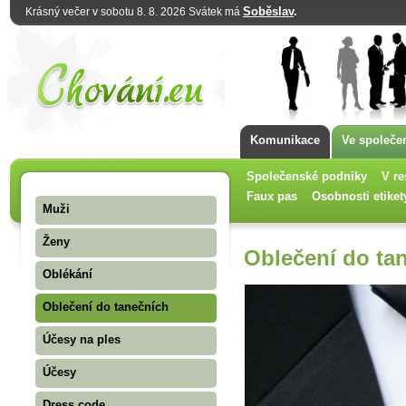
Soběslav
.
Krásný večer v sobotu 8. 8. 2026 Svátek má
Komunikace
Ve společe
Společenské podniky
V re
Faux pas
Osobnosti etiket
Muži
Ženy
Oblečení do ta
Oblékání
Oblečení do tanečních
Účesy na ples
Účesy
Dress code