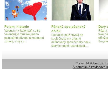
Pojem, historie
Pánský společenský
Dary 
Valentýn ( v kalendáři spíše
oblek
Různá r
Valentin) je mužské jméno
také ná
Pokud se muž chystá do
latinského původu a znamená
příleži
společnosti má přesně
zdravý, silný ( v…
Smysl
definovaný společenský oděv,
který je nutné respektovat…
Copyright ©
FormSoft s
Automatické závlahové 