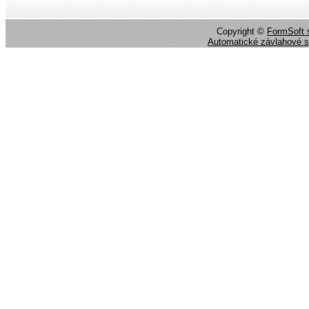
Copyright ©
FormSoft s
Automatické závlahové 