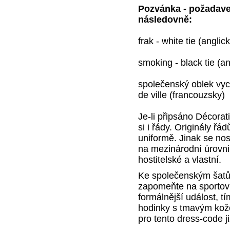
Pozvánka - požadav
následovně:
frak - white tie (angl
smoking - black tie (a
společenský oblek vych
de ville (francouzsky)
Je-li připsáno Décorat
si i řády. Originály ř
uniformě. Jinak se nos
na mezinárodní úrovni
hostitelské a vlastní.
Ke společenským šatům
zapomeňte na sportovn
formálnější událost, tí
hodinky s tmavým kož
pro tento dress-code j