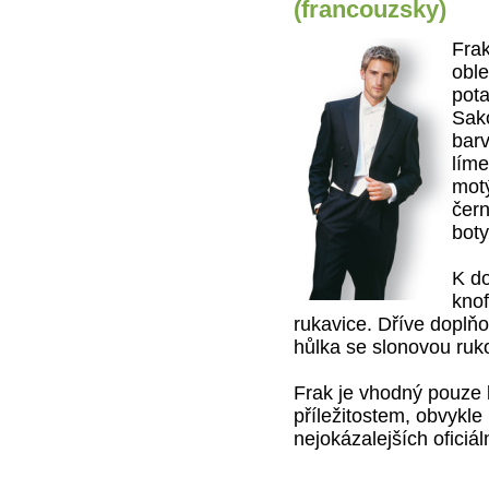
(francouzsky)
Frak
oble
pot
Sako
barv
líme
motý
čern
boty
K do
knof
rukavice. Dříve doplňo
hůlka se slonovou ruko
Frak je vhodný pouze
příležitostem, obvykl
nejokázalejších oficiál