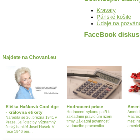
Kravaty
Pánské košile
Údaje na pozván
FaceBook diskus
Najdete na Chovani.eu
Eliška Hašková Coolidge
Hodnocení práce
Ameri
- královna etikety
Hodnocení výkonu patří k
Americ
základním pravidlům řízení
Macroc
Narodila se 26. března 1941 v
firmy. Základní povinností
mezi n
Praze. Její otec byl významný
vedoucího pracovníka…
americ
český bankéř Josef Hašek. V
roce 1946 em…