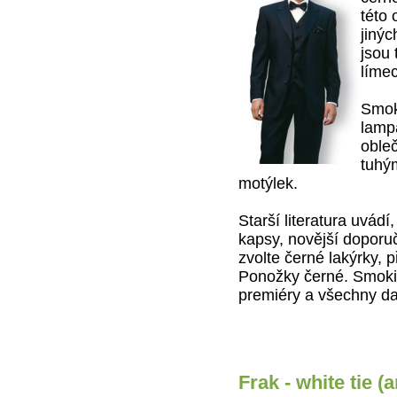
této 
jiný
jsou 
líme
Smok
lamp
obleč
tuhý
motýlek.
Starší literatura uvádí
kapsy, novější doporu
zvolte černé lakýrky, p
Ponožky černé. Smokin
premiéry a všechny dalš
Frak - white tie (