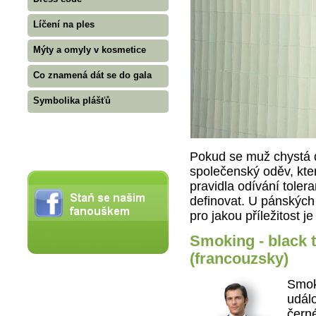
Líčení na ples
Mýty a omyly v kosmetice
Co znamená dát se do gala
Symbolika plášťů
Pokud se muž chystá 
společenský oděv, kte
pravidla odívání toler
definovat. U pánských
pro jakou příležitost je
Smoking - black ti
(francouzsky)
Smoki
událo
černé