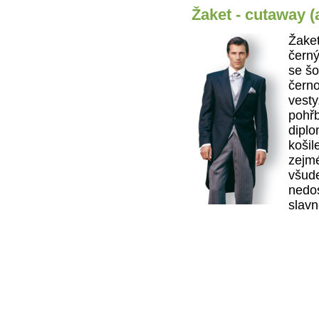
Žaket - cutaway (
Žaket
čern
se šo
černo
vesty
pohřb
diplo
košil
zejmé
všude
nedos
slavn