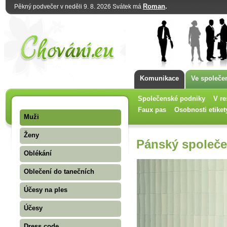
Roman
.
Pěkný podvečer v neděli 9. 8. 2026 Svátek má
Komunikace
Ve společe
Společenské podniky
V re
Faux pas
Osobnosti etiket
Muži
Ženy
Pánský společe
Oblékání
Oblečení do tanečních
Účesy na ples
Účesy
Dress code