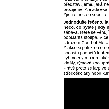
představujeme, jaká ne
prožijeme. Ale zdaleka 
Zjistíte něco o sobě i o
Jednoduše řečeno, lar
něco, co byste jindy n
zábava, které se věnují
popularita stoupá. V c
sdružení Court of Mora
Z akce si pak kromě n
spoustu podnětů k přemý
vyhroceným podmínkám
ideály, týmová spolupr
Právě proto se larp ve 
středoškoláky nebo kurzy