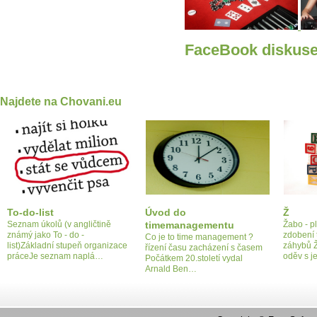
FaceBook diskus
Najdete na Chovani.eu
To-do-list
Úvod do
Ž
Seznam úkolů (v angličtině
timemanagementu
Žabo - p
známý jako To - do -
zdobení 
Co je to time management ?
list)Základní stupeň organizace
záhybů Ž
řízení času zacházení s časem
práceJe seznam naplá…
oděv s 
Počátkem 20.století vydal
Arnald Ben…