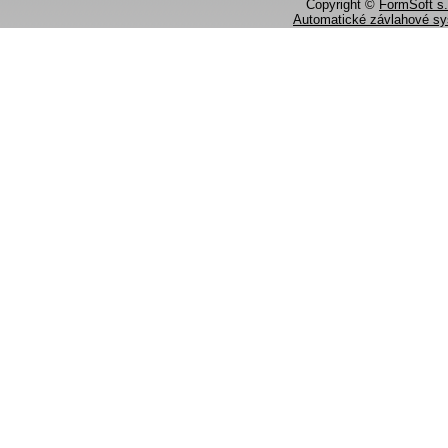
Copyright ©
FormSoft s.
Automatické závlahové s