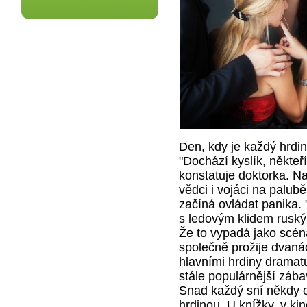
Den, kdy je každý hrdi
"Dochází kyslík, někteř
konstatuje doktorka. N
vědci i vojáci na palub
začíná ovládat panika. 
s ledovým klidem ruský 
Že to vypadá jako scéna
společně prožije dvaná
hlavními hrdiny dramatu
stále populárnější zábav
Snad každý sní někdy o
hrdinou. U knížky, v kin