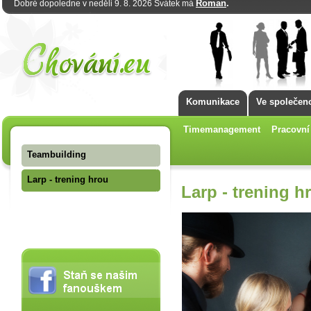
Roman
.
Dobré dopoledne v neděli 9. 8. 2026 Svátek má
Komunikace
Ve společeno
Timemanagement
Pracovní
Teambuilding
Larp - trening hrou
Larp - trening h