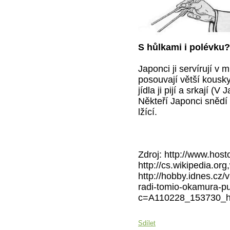
S hůlkami i polévku?
Japonci ji servírují v
posouvají větší kousk
jídla ji pijí a srkají (
Někteří Japonci snědí
lžící.
Zdroj: http://www.hos
http://cs.wikipedia.o
http://hobby.idnes.cz/
radi-tomio-okamura-p
c=A110228_153730_
Sdílet