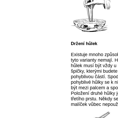
Držení hůlek
Existuje mnoho způsobů
tyto varianty nemají. H
hůlek musí být vždy u 
špičky, kterými budete
pohyblivou částí. Spod
pohyblivé hůlky se k ní
být mezi palcem a spod
Položení druhé hůlky 
třetího prstu. Někdy s
malíček vůbec nepouž