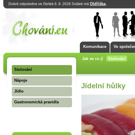
Oldřiška
.
Dobré odpoledne ve čtvrtek 6. 8. 2026 Svátek má
Komunikace
Ve společe
Jak se co jí
Stolování
Stolování
Nápoje
Jídelní hůlky
Jídlo
Gastronomická pravidla