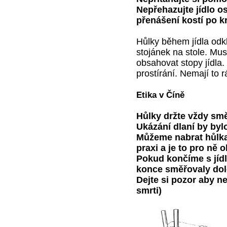
Nepřehazujte jídlo o
přenášení kostí po k
Hůlky během jídla odk
stojánek na stole. Mu
obsahovat stopy jídla.
prostírání. Nemají to r
Etika v Číně
Hůlky držte vždy sm
Ukázání dlaní by byl
Můžeme nabrat hůlka
praxi a je to pro ně o
Pokud končíme s jídl
konce směřovaly dol
Dejte si pozor aby n
smrti)