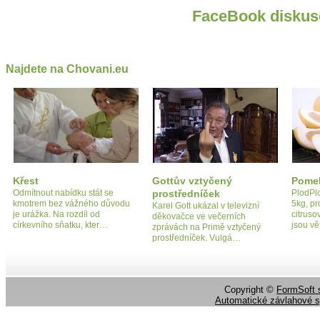
FaceBook diskus
Najdete na Chovani.eu
Křest
Gottův vztyčený
Pome
Odmítnout nabídku stát se
prostředníček
PlodPl
kmotrem bez vážného důvodu
5kg, pr
Karel Gott ukázal v televizní
je urážka. Na rozdíl od
citruso
děkovačce ve večerních
církevního sňatku, kter…
jsou v
zprávách na Primě vztyčený
prostředníček. Vulgá…
Copyright ©
FormSoft s
Automatické závlahové 