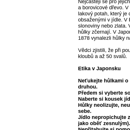
Nejčastěji se pro jeji
a borovicové dřevo. V
lakový potah, který je
obsaženými v jídle. V 
slonoviny nebo zlata. 
hůlky zčernají. V Japo
1878 vynalezli hůlky n
Vědci zjistili, že při p
kloubů a až 50 svalů.
Etika v Japonsku
Neťukejte hůlkami o 
druhou.
Předem si vyberte so
Naberte si kousek jídl
Hůlky neolizujte, ne
sebe.
Jídlo nepropichujte 
jako oběť zesnulým).
Nepřitahujte si pomo