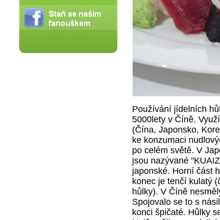
Používání jídelních hůl
5000lety v Číně. Využ
(Čína, Japonsko, Kore
ke konzumaci nudlových
po celém světě. V Jap
jsou nazývané "KUAIZI
japonské. Horní část hů
konec je tenčí kulatý 
hůlky). V Číně nesměly
Spojovalo se to s násil
konci špičaté. Hůlky s