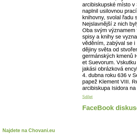
arcibiskupské místo v S
naplnil usilovnou prací
knihovny, svolal řadu s
Nejslavnější z nich byl
Oba svým významem veš
spisy a knihy se vyzn
věděním, zabýval se i 
dějiny světa od stvoře
germánských kmenů Hí
et Suevorum. Vskutku
jakási obrázková encyk
4. dubna roku 636 v Se
papež Klement VIII. R
arcibiskupa Isidora na 
Sdílet
FaceBook diskus
Najdete na Chovani.eu