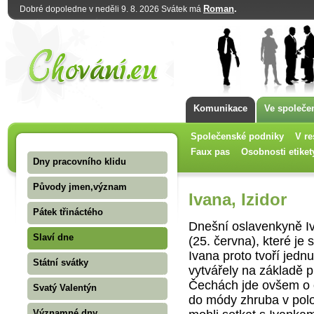
Roman
.
Dobré dopoledne v neděli 9. 8. 2026 Svátek má
Komunikace
Ve společe
Společenské podniky
V re
Faux pas
Osobnosti etiket
Dny pracovního klidu
Původy jmen,význam
Ivana, Izidor
Pátek třináctého
Dnešní oslavenkyně I
Slaví dne
(25. června), které je
Ivana proto tvoří jedn
Státní svátky
vytvářely na základě 
Čechách jde ovšem o o
Svatý Valentýn
do módy zhruba v polov
Významné dny