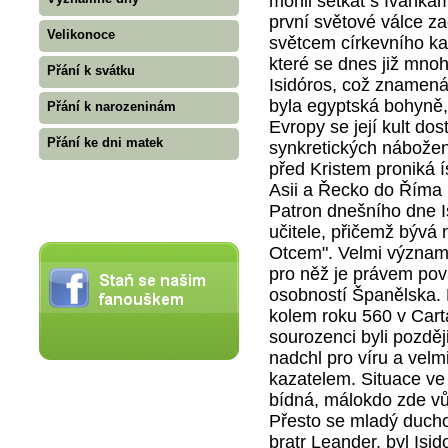
mohli setkat s Ivanka
první světové válce za
Velikonoce
světcem církevního kal
které se dnes již mno
Přání k svátku
Isidóros, což znamená 
byla egyptská bohyně,
Přání k narozeninám
Evropy se její kult dos
Přání ke dni matek
synkretických nábožens
před Kristem proniká 
Asii a Řecko do Říma (
Patron dnešního dne Is
učitele, přičemž bývá
Otcem". Velmi významn
pro něž je právem pov
osobností Španělska. 
kolem roku 560 v Carta
sourozenci byli pozděj
nadchl pro víru a vel
kazatelem. Situace ve 
bídná, málokdo zde vůb
Přesto se mladý ducho
bratr Leander, byl Isi