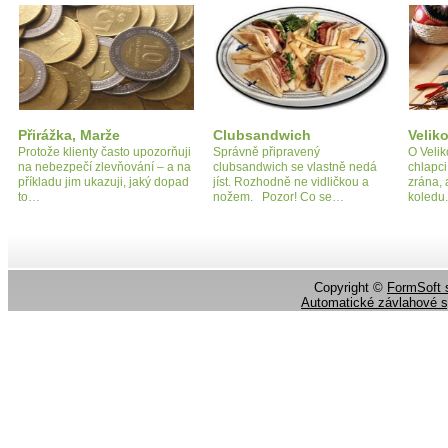
Přirážka, Marže
Clubsandwich
Velik
Protože klienty často upozorňuji
Správně připravený
O Velik
na nebezpečí zlevňování – a na
clubsandwich se vlastně nedá
chlapci
příkladu jim ukazuji, jaký dopad
jíst. Rozhodně ne vidličkou a
zrána, 
to…
nožem. Pozor! Co se…
koledu
Copyright ©
FormSoft s
Automatické závlahové 