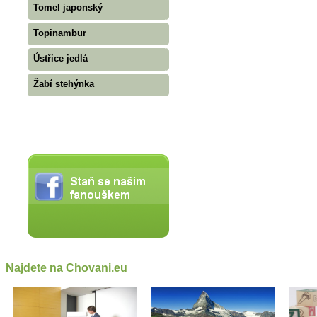
Tomel japonský
Topinambur
Ústřice jedlá
Žabí stehýnka
Najdete na Chovani.eu