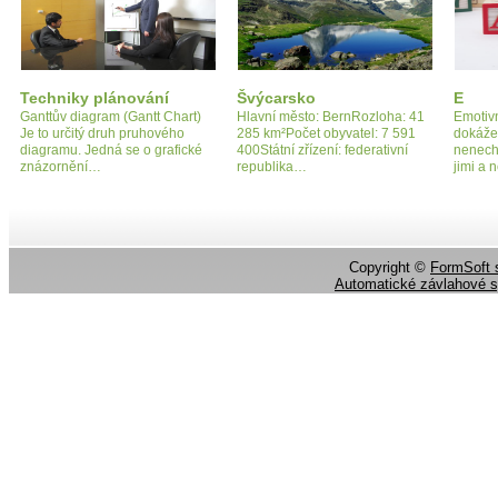
Techniky plánování
Švýcarsko
E
Ganttův diagram (Gantt Chart)
Hlavní město: BernRozloha: 41
Emotivn
Je to určitý druh pruhového
285 km²Počet obyvatel: 7 591
dokážem
diagramu. Jedná se o grafické
400Státní zřízení: federativní
nenech
znázornění…
republika…
jimi a
Copyright ©
FormSoft s
Automatické závlahové 