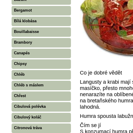
Bergamot
Bílá klobása
Bouillabaisse
Brambory
Canapés
Chipsy
Co je dobré vědět
Chléb
Langusty a krabi mají 
Chléb s máslem
masíčko, přesto mnoh
nenarazíte na oblíben
Chřest
na bretaňského humra,
lahodná.
Cibulová polévka
Humra spousta labužn
Cibulový koláč
Čím se jí
Citronová tráva
S konzumací humra př