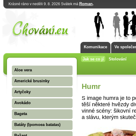
Roman
.
Krásné ráno v neděli 9. 8. 2026 Svátek má
Komunikace
Ve společe
Jak se co jí
Stolování
Aloe vera
Americké brusinky
Humr
Artyčoky
S image humra je to p
Avokádo
těší některé hvězdy d
vinné scény: šikovní r
Bageta
a slávu, kterým skute
Batáty (Ipomoea batatas)
Bažant