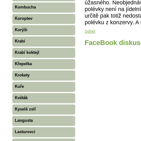
úžasného. Neobjednáve
Kombucha
polévky není na jídelní
určitě pak totiž nedos
Koroptev
polévku z konzervy. A 
Korýši
Sdílet
Krabi
FaceBook diskus
Krabí koktejl
Křepelka
Krokety
Kuře
Květák
Kyselé zelí
Langusta
Lasturovci