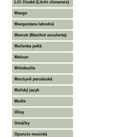
Liči čínské (Litchi chinensis)
Mango
Mangostana lahodná
Maniok (Manihot esculenta)
Mučenka jedlá
Meloun
Millefeuille
Mochyně peruánská
Mořský jazyk
Mušle
Olivy
Omáčky
Opuncie mexická