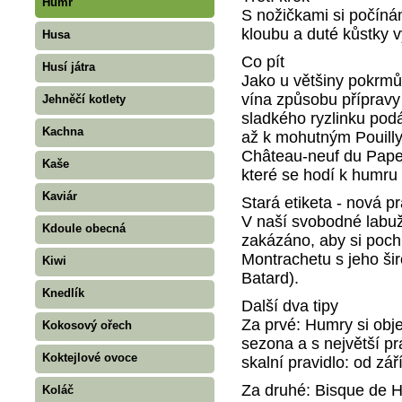
Humr
S nožičkami si počín
kloubu a duté kůstky 
Husa
Co pít
Husí játra
Jako u většiny pokrmů
vína způsobu přípravy
Jehněčí kotlety
sladkého ryzlinku po
Kachna
až k mohutným Pouilly
Château-neuf du Pape 
Kaše
které se hodí k humr
Kaviár
Stará etiketa - nová p
V naší svobodné labuž
Kdoule obecná
zakázáno, aby si poch
Montrachetu s jeho š
Kiwi
Batard).
Knedlík
Další dva tipy
Za prvé: Humry si obje
Kokosový ořech
sezona a s největší p
Koktejlové ovoce
skalní pravidlo: od zá
Za druhé: Bisque de 
Koláč