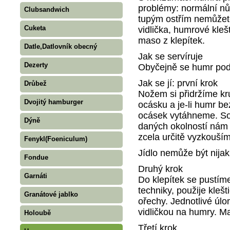
problémy: normální nů
Clubsandwich
tupým ostřím nemůžet
Cuketa
vidlička, humrové kleš
maso z klepítek.
Datle,Datlovník obecný
Jak se servíruje
Dezerty
Obyčejně se humr podá
Jak se jí: první krok
Drůbež
Nožem si přidržíme kr
Dvojitý hamburger
ocásku a je-li humr be
ocásek vytáhneme. Sou
Dýně
daných okolností nám
zcela určitě vyzkouší
Fenykl(Foeniculum)
Jídlo nemůže být nijak
Fondue
Druhý krok
Garnáti
Do klepítek se pustí
techniky, použije klešt
Granátové jablko
ořechy. Jednotlivé úl
vidličkou na humry. Ma
Holoubě
Třetí krok