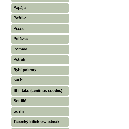
Papája
Paštika
Pizza
Polévka
Pomelo
Pstruh
Rybí pokrmy
Salát
Shii-take (Lentinus edodes)
Soufflé
Sushi
Tatarský biftek tzv. tatarák