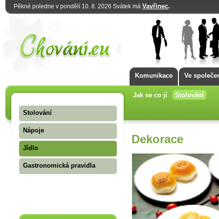
Vavřinec
.
Pěkné poledne v pondělí 10. 8. 2026 Svátek má
Komunikace
Ve společe
Jak se co jí
Stolování
Stolování
Nápoje
Dekorace
Jídlo
Gastronomická pravidla