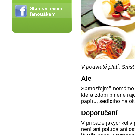
V podstatě platí: Sníst
Ale
Samozřejmě nemáme na
která zdobí plněné ra
papíru, sedícího na okr
Doporučení
V případě jakýchkoliv
není ani potupa ani os