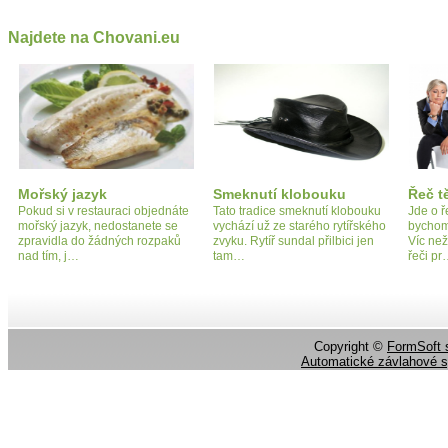
Najdete na Chovani.eu
Mořský jazyk
Smeknutí klobouku
Řeč t
Pokud si v restauraci objednáte
Tato tradice smeknutí klobouku
Jde o ř
mořský jazyk, nedostanete se
vychází už ze starého rytířského
bychom 
zpravidla do žádných rozpaků
zvyku. Rytíř sundal přilbici jen
Víc ne
nad tím, j…
tam…
řeči p
Copyright ©
FormSoft s
Automatické závlahové 