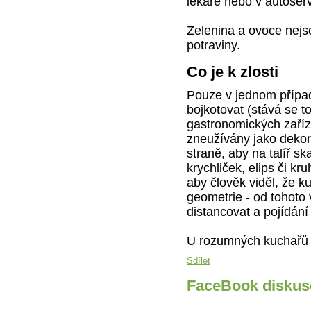
lékaře nebo v autoser
Zelenina a ovoce nejs
potraviny.
Co je k zlosti
Pouze v jednom přípa
bojkotovat (stává se t
gastronomických zaříz
zneužívány jako dekor
straně, aby na talíř s
krychliček, elips či k
aby člověk viděl, že 
geometrie - od tohoto
distancovat a pojídání
U rozumných kuchařů 
Sdílet
FaceBook diskus