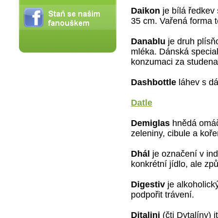
Daikon
je bílá ředkev 
35 cm. Vařená forma t
Danablu
je druh plís
mléka. Dánská speciali
konzumaci za studena
Dashbottle
láhev s dá
Datle
Demiglas
hnědá omáčk
zeleniny, cibule a koř
Dhál
je označení v ind
konkrétní jídlo, ale zp
Digestiv
je alkoholick
podpořit trávení.
Ditalini
(čti Dytalíny) 