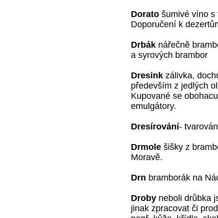
Dorato
šumivé víno s
Doporučení k dezertů
Drbák
nářečně brambor
a syrových brambor
Dresink
zálivka, doch
především z jedlých ol
Kupované se obohacují
emulgátory.
Dresírování
- tvarován
Drmole
šišky z bramb
Moravě.
Drn
bramborák na Ná
Droby
neboli drůbka js
jinak zpracovat či prod