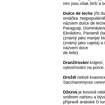
nim jsou však širší a 
Dulce de leche
(čti d
omáčka. Nejpopulárněj
názvem dulce de leche 
Paraguaji, Dominikánsk
Ekvádoru, Panamě (tam
(známý jako manjar bl
(známý jako cajeta) a 
názvem doce
de leite).
Dranžírování
krájení,
vykosťování na porce.
Droždí
neboli kvasnic
Saccharomyces cerevi
Džezva
je kovová nádo
směrem nahoru a bývá
přípravě arabské či tu