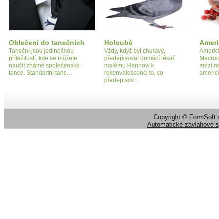
Oblečení do tanečních
Holoubě
Ameri
Taneční jsou jedinečnou
Vždy, když byl churavý,
Americ
příležitostí, kde se můžete
předepisoval domácí lékař
Macroc
naučit známé společenské
malému Hannovi k
mezi n
tance. Standartní tanc…
rekonvalescenci to, co
americ
předepisov…
Copyright ©
FormSoft s
Automatické závlahové 