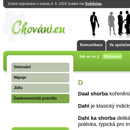
Soběslav
.
Dobré odpoledne v sobotu 8. 8. 2026 Svátek má
Komunikace
Ve společe
Jak se co jí
Stolování
Stolování
Nápoje
D
Jídlo
Daal shorba
kořeněná 
Gastronomická pravidla
Dahi
je klasický indic
Dahi ka shorba
delik
polévka, typická pro In