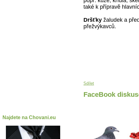
popř. kůže, křídla, sk
také k přípravě hlavníc
Dršťky
žaludek a před
přežvýkavců.
Sdílet
FaceBook diskus
Najdete na Chovani.eu