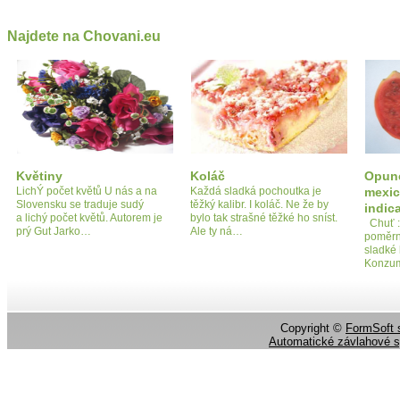
Najdete na Chovani.eu
Květiny
Koláč
Opun
LichÝ počet květů U nás a na
Každá sladká pochoutka je
mexic
Slovensku se traduje sudý
těžký kalibr. I koláč. Ne že by
indic
a lichý počet květů. Autorem je
bylo tak strašné těžké ho sníst.
Chuť :
prý Gut Jarko…
Ale ty ná…
poměrn
sladké
Konzu
Copyright ©
FormSoft s
Automatické závlahové 