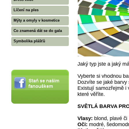
Líčení na ples
Mýty a omyly v kosmetice
Co znamená dát se do gala
Symbolika plášťů
Jaký typ jste a jaký m
Vyberte si vhodnou bar
Dozvíte se jaké barvy 
Existují samozřejmě i 
které věříte.
SVĚTLÁ BARVA PR
Vlasy:
blond, plavé či 
Oči:
modré, šedomodr