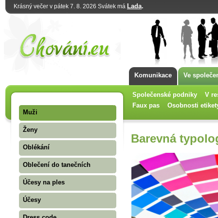
Lada
.
Krásný večer v pátek 7. 8. 2026 Svátek má
Komunikace
Ve společe
Společenské podniky
V re
Faux pas
Osobnosti etiket
Muži
Ženy
Barevná typolo
Oblékání
Oblečení do tanečních
Účesy na ples
Účesy
Dress code