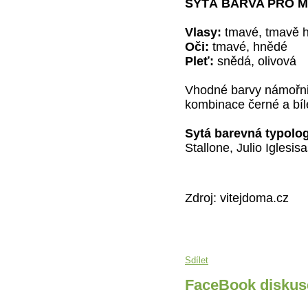
SYTÁ BARVA PRO 
Vlasy:
tmavé, tmavě 
Oči:
tmavé, hnědé
Pleť:
snědá, olivová
Vhodné barvy námořni
kombinace černé a bíl
Sytá barevná typolo
Stallone, Julio Iglesi
Zdroj: vitejdoma.cz
Sdílet
FaceBook diskus