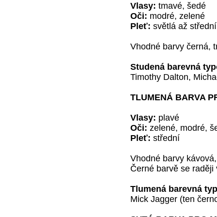
Vlasy:
tmavé, šedé
Oči:
modré, zelené
Pleť:
světlá až střední
Vhodné barvy černá, 
Studená barevná typ
Timothy Dalton, Micha
TLUMENÁ BARVA P
Vlasy:
plavé
Oči:
zelené, modré, š
Pleť:
střední
Vhodné barvy kávová,
Černé barvě se raději
Tlumená barevná typ
Mick Jagger (ten čern