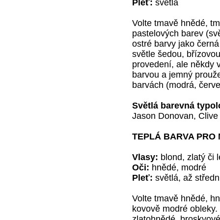
Pleť:
světlá
Volte tmavě hnědé, tm
pastelových barev (svě
ostré barvy jako černá
světle šedou, břízovo
provedení, ale někdy 
barvou a jemný prouže
barvách (modrá, červe
Světlá barevná typo
Jason Donovan, Clive
TEPLÁ BARVA PRO
Vlasy:
blond, zlatý či 
Oči:
hnědé, modré
Pleť:
světlá, až středn
Volte tmavě hnědé, hn
kovově modré obleky. 
zlatohnědé, broskvové