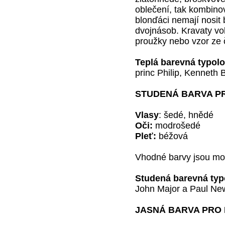
oblečení, tak kombino
blonďáci nemají nosit bí
dvojnásob. Kravaty vo
proužky nebo vzor ze č
Teplá barevná typol
princ Philip, Kenneth
STUDENÁ BARVA P
Vlasy
: šedé, hnědé
Oči:
modrošedé
Pleť:
béžová
Vhodné barvy jsou mo
Studená barevná typ
John Major a Paul N
JASNÁ BARVA PRO