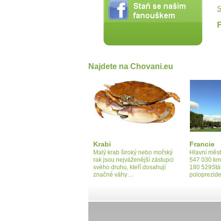
S
Najdete na Chovani.eu
Krabi
Francie
Malý krab široký nebo mořský
Hlavní měst
rak jsou nejváženější zástupci
547 030 km²
svého druhu, kteří dosahují
180 529Stát
značné váhy…
poloprezid