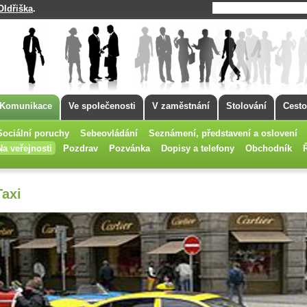
Oldřiška
.
Komunikace
Ve společenosti
V zaměstnání
Stolování
Cesto
Sociální poruchy
Sebeovládání
Seznámení, představení a oslovení
Na veřejnosti
Pozdrav
Pozvánka
Dopisy a telefony
Obchodník
Taxi