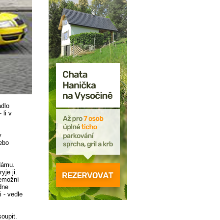
adlo
 li v
y
nebo
dámu.
je ji.
nemožní
dne
 - vedle
oupit.