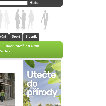
vání
Sport
Slovník
Slušnost, zdvořilost a takt
Řeč těla