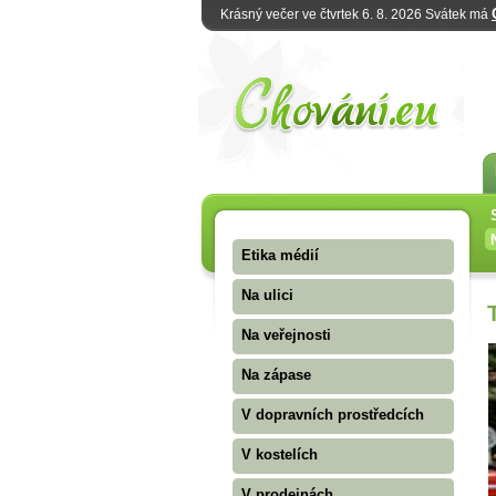
Krásný večer ve čtvrtek 6. 8. 2026 Svátek má
Etika médií
Na ulici
Na veřejnosti
Na zápase
V dopravních prostředcích
V kostelích
V prodejnách