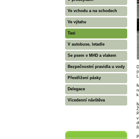
Ve vchodu a na schodech
Ve výtahu
Taxi
V autobuse, letadle
Se psem v MHD a vlakem
Bezpečnostní pravidla u vody
D
(
L
Přestřižení pásky
M
Delegace
n
k
Vícedenní návštěva
M
Ž
P
v
d
ř
P