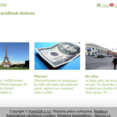
dílet
Tisk
S
FaceBook diskuse
Placení
Na ulici
o: PařížRozloha:
Před příchodem do restaurace
Je třeba znát, jak se 
Počet obyvatel: 60
by mělo být všem zúčastněným
na ulici. Po chodníku,
ní zřízení:
jasné, jedná-li se o pozvání,
cestách pro chodce c
entská re…
nebo o přáte…
vždy vpravo. Po…
Copyright ©
FormSoft s.r.o.
Všechna práva vyhrazena.
Redakce
Automatické závlahové systémy
Skladové hospodářství - Macros.cz