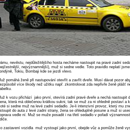
ámu, nevěstu, nejdůležitějšího hosta necháme nastoupit na pravé zadní sed
nejčestnější, nejvýznamnější), muž si sedne vedle. Toto pravidlo neplatí jsme-
ondýně, Tokiu, Bombaji kde se jezdí vlevo.
už pomáhá ženě při nastupování otevřít a zavřít dveře. Musí dávat pozor ab
ezpůsobil více škody než užitku např. zkontrolovat zda nepřivře ženě plášť 
abelku.
už k vozu přichází jako první, otevírá zadní pravé dveře a nechá nastoupit 
ena, která má oblečenou krátkou sukni, tak se muž za ni ohledně postaví a kry
oté si sedne muž na levé zadní sedadlo. Je-li intenzivní provoz, který mu z
stoupit do auta z levé zadní strany, žena se ohleduplně posune a muž si use
oprava vedle ní. Muž se muže posadit i na třetí sedadlo v pořadí významnosti
idiče.
o zastavení vozidla muž vystoupí jako první, obejde vůz a pomůže ženě vys