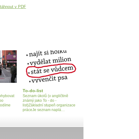
táhnout v PDF
To-do-list
pohybovat
Seznam úkolů (v angličtině
 po
známý jako To - do -
hodíme
list)Základní stupeň organizace
práceJe seznam naplá…