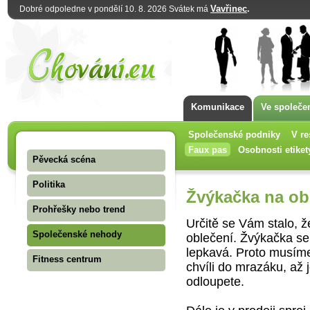
Vavřinec
.
Dobré odpoledne v pondělí 10. 8. 2026 Svátek má
Komunikace
Ve společe
Společenské podniky
V re
Faux pas
Osobnosti etiket
Pěvecká scéna
Politika
Žvýkačka na ob
Prohřešky nebo trend
Určitě se Vám stalo, ž
Společenské nehody
oblečení. Žvýkačka se 
lepkavá. Proto musíme 
Fitness centrum
chvíli do mrazáku, až 
odloupete.