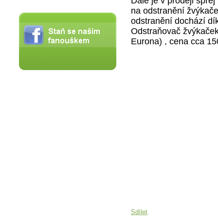
Dále je v prodeji spr
na odstranění žvýkače
odstranění dochází dí
Odstraňovač žvýkače
Eurona) , cena cca 15
Sdílet