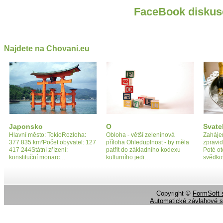
FaceBook diskus
Najdete na Chovani.eu
Japonsko
O
Svate
Hlavní město: TokioRozloha:
Obloha - větší zeleninová
Zahájen
377 835 km²Počet obyvatel: 127
příloha Ohleduplnost - by měla
zpravid
417 244Státní zřízení:
patřit do základního kodexu
Poté ot
konstituční monarc…
kulturního jedi…
svědko
Copyright ©
FormSoft s
Automatické závlahové 