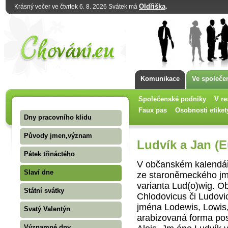
Oldřiška
.
Krásný večer ve čtvrtek 6. 8. 2026 Svátek má
Komunikace
Ve společe
Společenské podniky
V re
Faux pas
Osobnosti etiket
Dny pracovního klidu
Původy jmen,význam
Ludvík a Jan (
Pátek třináctého
V občanském kalendář
Slaví dne
ze staroně­meckého jmé
varianta Lud(o)wig. O
Státní svátky
Chlodovicus či Ludovic
jména Lodewis, Lowis,
Svatý Valentýn
arabizovaná forma pos
Významné dny