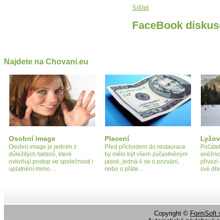
Sdílet
FaceBook diskus
Najdete na Chovani.eu
Osobní image
Placení
Lyžov
Osobní image je jedním z
Před příchodem do restaurace
Počátek
důležitých faktorů, které
by mělo být všem zúčastněným
sněžni
ovlivňují postup ve společnosti i
jasné, jedná-li se o pozvání,
přivezl
uplatnění mimo…
nebo o přáte…
své dř
Copyright ©
FormSoft s