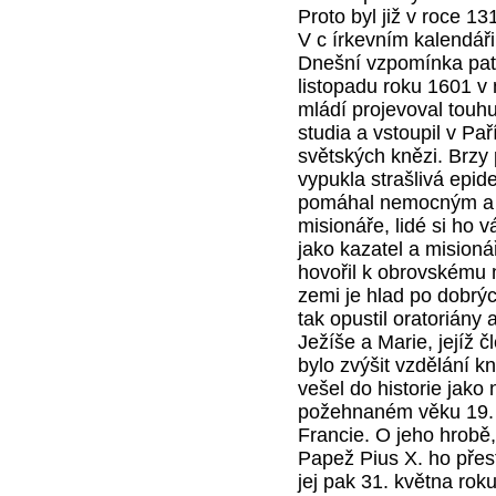
Proto byl již v roce 1
V c írkevním kalendář
Dnešní vzpomínka patř
listopadu roku 1601 v
mládí projevoval touhu 
studia a vstoupil v Pař
světských knězi. Brzy
vypukla strašlivá epid
pomáhal nemocným a um
misionáře, lidé si ho v
jako kazatel a misioná
hovořil k obrovskému m
zemi je hlad po dobrý
tak opustil oratoriány
Ježíše a Marie, jejíž č
bylo zvýšit vzdělání k
vešel do historie jako
požehnaném věku 19. 
Francie. O jeho hrobě,
Papež Pius X. ho přest
jej pak 31. května rok