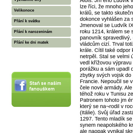
Alois. Jm éno Ludvík v
lze říci, že mnoho jeh
Velikonoce
králů, se takto skuteč
dokonce vyhlášen za sv
Přání k svátku
Jmenoval se Ludvík IX
roku 1214, králem se st
Přání k narozeninám
panovník spravedlivý,
Přání ke dni matek
vládcům cizí. Trval to
krále. Cítil také odpo
netrpěl. Stal se velm
vedl křížovou výpravu 
porážku a sám upadl d
zbytky svých vojsk do P
Francie. Nepoučil se v
čele nové armády. Ale
téhož roku v Tunisu z
Patronem tohoto jm én
který se na¬rodil v r
(Itálie). Svůj úřad zas
1297. Tento mladík se 
synem neapolského král
ale naopak vynikal sk