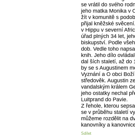
se vrátil do svého ro
jeho matka Monika v Os
žít v komunitě s podo
přijal kněžské svěcení.
v Hippu v severní Afr
úřad plných 34 let, je
biskupství. Podle všeh
dob. Vedle toho napsal
knih. Jeho dílo ovláda
dal ších staletí, až do 
by se s Augustinem mo
Vyznání a O obci Boží 
středověk. Augustin z
vandalským králem Gen
jeho ostatky nechal př
Luitprand do Pavie.
Z řehole, kterou sepsa
se v průběhu staletí v
můžeme rozdělit na dv
kanovníky a kanovnice
Sdílet