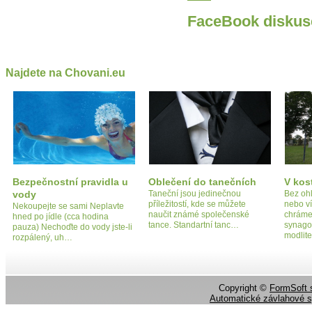
FaceBook diskus
Najdete na Chovani.eu
Bezpečnostní pravidla u
Oblečení do tanečních
V kos
vody
Taneční jsou jedinečnou
Bez oh
příležitostí, kde se můžete
nebo v
Nekoupejte se sami Neplavte
naučit známé společenské
chráme
hned po jídle (cca hodina
tance. Standartní tanc…
synago
pauza) Nechoďte do vody jste-li
modlit
rozpálený, uh…
Copyright ©
FormSoft s
Automatické závlahové 