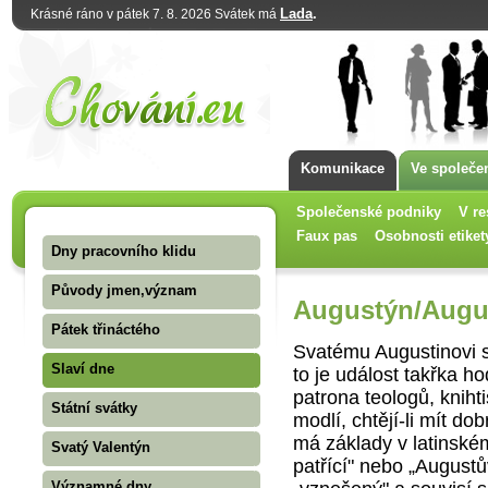
Lada
.
Krásné ráno v pátek 7. 8. 2026 Svátek má
Komunikace
Ve společe
Společenské podniky
V re
Faux pas
Osobnosti etiket
Dny pracovního klidu
Původy jmen,význam
Augustýn/Augu
Pátek třináctého
Svatému Augustinovi s
Slaví dne
to je udá­lost takřka 
patrona teologů, kniht
Státní svátky
modlí, chtějí-li mít d
má základy v latinsk
Svatý Valentýn
patřící" nebo „August
Významné dny