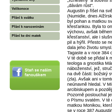
„vznešený" a souvisí 
„dávám růst".
Velikonoce
Augustin p řišel na sv
(Numidie, dnes Alžírs
Přání k svátku
byl pohan a matkou sv
křesťankou. Byla to o
Přání k narozeninám
výchovu, avšak během 
Přání ke dni matek
křesťanství, ale i slu
pil a hýřil. Přesto se n
dala jeho životu smysl.
Tagaste a v roce 384 o
V té době se přidal k
teologa a gnostika Mán
náboženství, jež, stru
na dvě části: božský s
(zla). Avšak ani v tom
neúnavně hledal. V Mi
arcibiskupem a pozdě
Pozorně poslouchal je
o Písmu svatém. V té 
matkou Monikou, která j
se v roce 387 Augusti