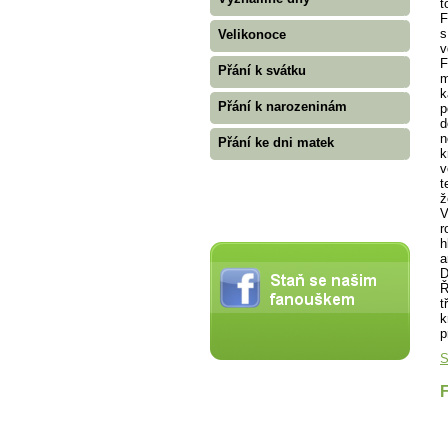
t
F
s
Velikonoce
v
F
Přání k svátku
m
k
Přání k narozeninám
p
d
n
Přání ke dni matek
k
v
t
ž
V
r
h
a
D
Ř
t
k
p
S