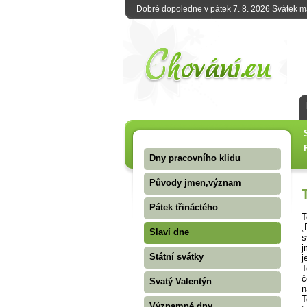
Dobré dopoledne v pátek 7. 8. 2026 Svátek 
Dny pracovního klidu
Původy jmen,význam
Pátek třináctého
T
„
Slaví dne
s
j
Státní svátky
j
T
č
Svatý Valentýn
n
T
Významné dny