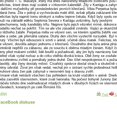
oto jméno T. G. Masaryk, kte­rý má dnes narozeniny.Mladšími světicemi jsou
elicitas, které dnes mají svátek v církevním kalendáři. Žily v Kartágu a zahy
 dalšími mučedníky při pronásledování prvních křesťanů. Vibia Perpetua byl
daná žena. Žila v pokoji a vychovávala malé dítě, avšak přijala zakázané kře
elicitas byla naproti tomu otrokyní a rodinu teprve čekala. Když byly spolu se
uži na základě ediktu Septimia Severa v Kartágu uvězněny, byly pouhými
atechumeny, tedy kandidáty křtu. Nejprve bylo jejich věznění mírné, dokonce
odařilo nechat se pokřtít. Tím se ale vše zásadně změnilo. Vojáci je okamžitě
o těžkého žaláře. Perpetua měla ve vězení sen, ve kterém spatřila žebřík ve
ebe a sebe, jak přemáhá satana. Druhý den všichni vyslechli rozsudek. Byl n
rutý. Všichni byli odsouzeni k smrti v aréně, včetně obou matek. Felicitas, kt
e vězení, dovolila adopci jednomu z křesťanů. Osudného dne byla aréna plná
entokrát nepřišli za zábavou, ale ze soucitu k oběma mladým ženám. Když žo
eny před mukami svlékli, lidé bouřili a požadovali, aby jim byly navráceny šaty
elitel však vydal rozkaz a do cirku vběhla divoká kráva. Obě ženy se zoufale 
ozzuřenému zvířeti a pomáhaly jedna druhé. Dav šílel nespokojenos-tí a poža
lasitěji, aby ženy dostaly milost. Císařský správce dostal strach a skutečně
rény odvolal. Život jim však nedal, nechal jim v ústraní rychle probodnout hr
ruhové obou žen pak zahynuli v nerovném boji s dravou zvěří.
ímané však netrávili všechen čas pohledem na kruté vraždění v aréně. Dneš
řeba zasvětili slavnostem, které zvali Iwionalia. Na počest bohyně Junony (lat
ráčelo tohoto dne sedmadvacet mladých dívek v dlouhých řízách ve slavnos
růvodech, konaných po celé Římské říši.
dílet
Tisk
S
FaceBook diskuse