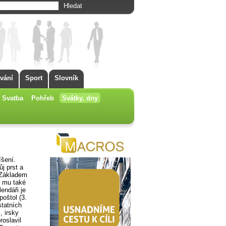
vání
Sport
Slovník
Svatba
Pohřeb
Svátky, dny
íšení.
j prst a
. Základem
o mu také
endáři je
š­tol (3.
statních
, irsky
oslavil