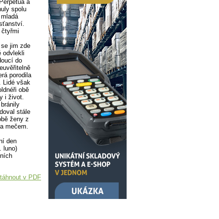
 Perpetua a
nuly spolu
a mladá
sťanství.
 čtyřmi
 se jim zde
 odvlekli
doucí do
euvěřitelně
erá porodila
. Lidé však
ldnéři obě
 i život.
bránily
doval stále
 obě ženy z
dla mečem.
ní den
. luno)
tních
táhnout v PDF