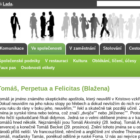
Lada
.
má
Komunikace
Ve společenosti
V zaměstnání
Stolování
Cesto
Společenské podniky
V restauraci
Kultura
Oblékání, líčení, účesy
Faux pas
Osobnosti etikety
Tomáš, Perpetua a Felicitas (Blažena)
omáš je jméno známého skeptického apoštola, který neuvěřil v Kristovo vzkř
Dokud neuvidím na jeho rukou stopy po hřebech a dokud nevložím do nich svů
vou ruku do rány v boku jeho, neuvěřím,"" řekl a sku­tečně tak později učinil
ména je syrské tóma nebo teóma, což značí „dvojče"" nebo „blíženec"". Prot
eho řečtí spoluobčané ří­kali didymos. Jedná se o velmi oblíbené jméno a v kal
omášů hned několik. Nejznámější jsou Tomáš Akvinský (28. ledna), Tomáš Apo
ervence) a konečně Tomáš Becket (29. prosince). Znění tohoto jména se u o
árodů příliš neliší. Ve francouzštině, němčině a ang­ličtině zní shodne Thomas
omáš, maďarsky Tamás, poněkud odliš­né je ruské Foma. U nás asi nejvíce pr