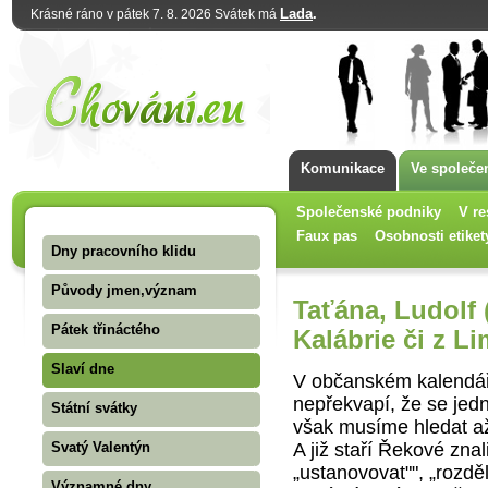
Lada
.
Krásné ráno v pátek 7. 8. 2026 Svátek má
Komunikace
Ve společe
Společenské podniky
V re
Faux pas
Osobnosti etiket
Dny pracovního klidu
Původy jmen,význam
Taťána, Ludolf 
Pátek třináctého
Kalábrie či z L
Slaví dne
V občanském kalendář
nepřekvapí, že se jed
Státní svátky
však musíme hledat až 
A již staří Řekové znal
Svatý Valentýn
„ustanovovat"", „rozděl
Významné dny