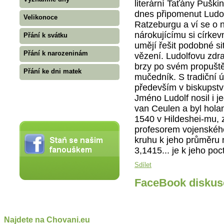
literární Taťány Puški
dnes připomenut Ludol
Velikonoce
Ratzeburgu a ví se o 
nárokujícímu si církev
Přání k svátku
umějí řešit podobné si
Přání k narozeninám
vězení. Ludolfovu zdra
brzy po svém propuštěn
Přání ke dni matek
mučedník. S tradiční 
především v biskupst
Jméno Ludolf nosil i j
van Ceulen a byl hol
1540 v Hildeshei-mu, 
profesorem vojenského
kruhu k jeho průměru n
3,1415... je k jeho po
Sdílet
FaceBook diskus
Najdete na Chovani.eu