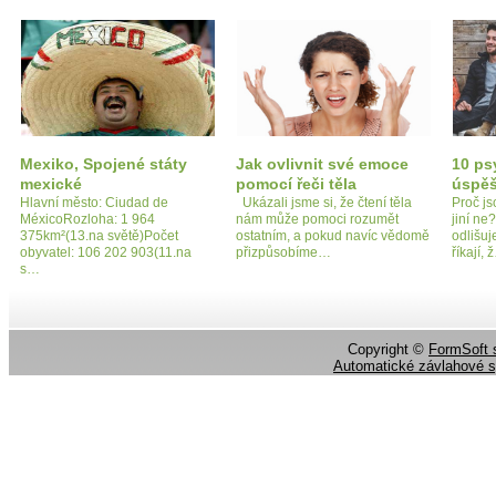
Mexiko, Spojené státy
Jak ovlivnit své emoce
10 ps
mexické
pomocí řeči těla
úspěš
Hlavní město: Ciudad de
Ukázali jsme si, že čtení těla
Proč js
MéxicoRozloha: 1 964
nám může pomoci rozumět
jiní ne
375km²(13.na světě)Počet
ostatním, a pokud navíc vědomě
odlišuj
obyvatel: 106 202 903(11.na
přizpůsobíme…
říkají, 
s…
Copyright ©
FormSoft s
Automatické závlahové 