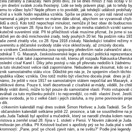
cela zatratily a zakázaly. Není proto divu, že se dnes mnozí z nás ocitají v si
e jim dnešní svátek zcela lhostejný. Lidé se tedy právem ptají, jak to tehdy by
emu to vůbec bylo? Nejde přitom o to povědět, jak tehdejší události probíhaly
ečnil a v kolik hodin republika vznikla. Spíše se ptáme, co pro náš národ vzni
namenal a jakým směrem se máme dále ubírat, abychom se vyvarovali chyb
ědů a otců. Kdo totiž nepochopí minulost, nemůže jít bez obav do budoucnosti
e hlavní význam 28. října tkví v tom, že zde po mnoha staletích vznikl samo
kutečně suverénní stát. Při té příležitosti však musíme přiznat, že jsme si s
drželi jen do dnů mnichovské zrady, tedy pouhých 20 let. Na podzim roku 193
aše země ztratily vše, co 28. října 1918 získaly. Následující totalitní režimy 
uverenitu a občanské svobody stále více oklesťovaly, až zmizely docela.
e vznikem Československa jsou spojovány především naše zahraniční akce,
odnikal T. G. Masaryk, československé legie a domácí politická reprezentace
esmíme však také zapomenout na roli, kterou při rozpadu Rakouska-Uherska
oslední císař Karel I. Díky jeho postoji u nás při převratu nedošlo k žádnému k
a tuto skutečnost velice rádi zapomínáme. Nebudeme ale zkoumat, kdo se za
znik samostatného státu více. Důležité pro nás je, že spojením všech těchto 
epublika vůbec vznikla. Ono totiž mohlo být všechno docela jinak dnes je již
námo, že ještě v roce 1917 se samostatným státem nepočítal ani Masaryk, a
olitikové doma. Pouze ti, kteří dezertovali z císařské ar-mády, věděli, že chtěj
ěkdy vrátit domů, může to být pouze do samostatné vlasti. Proto vstupovali d
eváhali za tuto myšlenku položit i to nejcennější, co měli vlastní život. Jestl
áme svobodu, je to z velké části i jejich zásluha, a my jsme povinováni proje
o dík.
 církevním kalendáři mají dnes svátek Šimon Horlivec a Juda Tadeáš. Se 
 občanském kalendáři setkáme ještě 22. prosince, a tak se soustředíme na je
udu.Juda Tadeáš byl apoštol a mučedník, který se narodil zhruba kolem naro
ristova a zemřel snad 28. října v 1. století v Persii. V Novém zákoně je Jud
miňován jen zřídka. Při Kristově loučení s apoštoly prý se ho Juda ptal s vel
kromností: „Pane, proč se chceš zjevit nám, a ne světu?" Podle jiné legendy