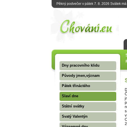
Pěkný podvečer v pátek 7. 8. 2026 Svátek m
Dny pracovního klidu
Původy jmen,význam
Pátek třináctého
D
Č
Slaví dne
j
p
Státní svátky
n
s
v
Svatý Valentýn
O
2
Významné dny