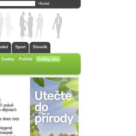
vání
Sport
Slovník
Svatba
Pohřeb
Svátky, dny
ž
či právě
h dějinách
e dnes toto
 legend.
y naopak