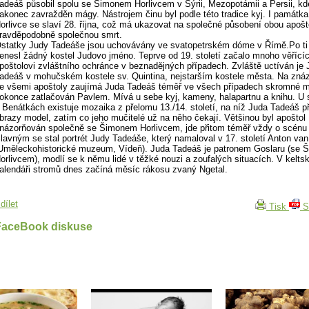
adeáš působil spolu se Šimonem Horlivcem v Sýrii, Mezopotámii a Persii, kd
akonec zavražděn mágy. Nástrojem činu byl podle této tradice kyj. I památk
orlivce se slaví 28. října, což má ukazovat na společné působení obou apošto
ravděpodobně společnou smrt.
statky Judy Tadeáše jsou uchovávány ve svatopetrském dóme v Římě.Po ti í
enesl žádný kostel Judovo jméno. Teprve od 19. století začalo mnoho věřícíc
poštolovi zvláštního ochránce v beznadějných případech. Zvláště uctíván je 
adeáš v mohučském kostele sv. Quintina, nejstarším kostele města. Na zná
e všemi apoštoly zaujímá Juda Tadeáš téměř ve všech případech skromné m
okonce zatlačován Pavlem. Mívá u sebe kyj, kameny, halapartnu a knihu. U 
 Benátkách existuje mozaika z přelomu 13./14. století, na níž Juda Tadeáš p
brazy model, zatím co jeho mučitelé už na něho čekají. Většinou byl apoštol
názorňován společně se Šimonem Horlivcem, jde přitom téměř vždy o scénu
lavným se stal portrét Judy Tadeáše, který namaloval v 17. století Anton va
Uměleckohistorické muzeum, Vídeň). Juda Tadeáš je patronem Goslaru (se
orlivcem), modlí se k němu lidé v těžké nouzi a zoufalých situacích. V kelt
alendáři stromů dnes začíná měsíc rákosu zvaný Ngetal.
dílet
Tisk
S
FaceBook diskuse