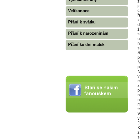
z
j
č
Velikonoce
ř
z
Přání k svátku
d
ž
Přání k narozeninám
s
u
n
Přání ke dni matek
s
S
p
N
p
N
v
r
z
p
n
n
m
t
V
v
J
K
z
s