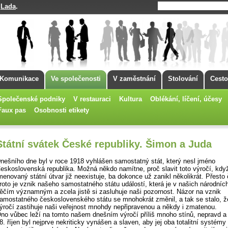
Lada
.
á
Komunikace
Ve společenosti
V zaměstnání
Stolování
Cesto
Společenské podniky
V restauraci
Kultura
Oblékání, líčení, účesy
Faux pas
Osobnosti etikety
Státní svátek České republiky. Šimon a Juda
nešního dne byl v roce 1918 vyhlášen samostatný stát, který nesl jméno
eskoslovenská republika. Možná někdo namítne, proč slavit toto výročí, kdy
menovaný státní útvar již neexistuje, ba dokonce už zanikl několikrát. Přesto 
roto je vznik našeho samostatného státu událostí, která je v našich národníc
ěčím významným a zcela jistě si zasluhuje naši pozornost. Názor na vznik
amostatného československého státu se mnohokrát změnil, a tak se stalo, ž
ýročí zastihuje naši veřejnost mnohdy nepřipravenou a někdy i zmatenou.
no vůbec leží na tomto našem dnešním výročí příliš mnoho stínů, nepravd a
8. říjen byl nejprve nekriticky vynášen a slaven, aby jej oba totalitní systém