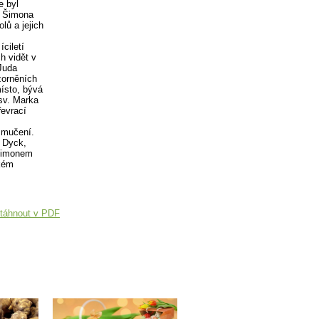
e byl
a Šimona
lů a jejich
ciletí
h vidět v
Juda
zorněních
ísto, bývá
sv. Marka
řevrací
 mučení.
n Dyck,
 Šimonem
ském
táhnout v PDF