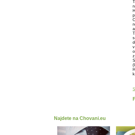
T
n
H
p
O
n
a
T
s
d
v
o
z
S
(
H
k
S
Najdete na Chovani.eu