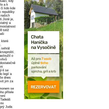
tuaci, kdy
lo a k
 či kdo kde
k republiky
 našich
.Jisté je,
statný a
amostatnost
8 totiž
naši
 které
.
 sehrál
rveprolití.
sloužil o
vlivů
 dostatečně
ni
í-li se
o legií a
iže dnes
vit jim za
Šimonem se
ho přítele
zení
a Tadeáš
kou
 prý Juda