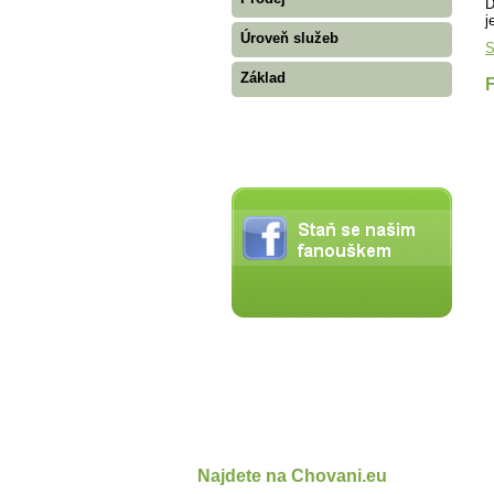
D
j
Úroveň služeb
S
Základ
Najdete na Chovani.eu