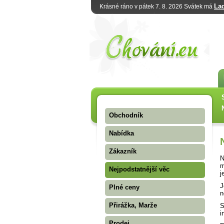
La
Krásné ráno v pátek 7. 8. 2026 Svátek má
Obchodník
Nabídka
Zákazník
N
m
Nejpodstatnější věc
j
J
Plné ceny
n
Přirážka, Marže
S
i
Prodej