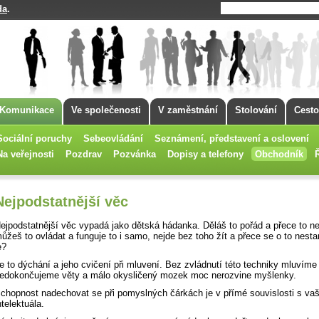
da
.
Komunikace
Ve společenosti
V zaměstnání
Stolování
Cesto
Sociální poruchy
Sebeovládání
Seznámení, představení a oslovení
Na veřejnosti
Pozdrav
Pozvánka
Dopisy a telefony
Obchodník
Nejpodstatnější věc
ejpodstatnější věc vypadá jako dětská hádanka. Děláš to pořád a přece to n
ůžeš to ovládat a funguje to i samo, nejde bez toho žít a přece se o to nesta
e?
e to dýchání a jeho cvičení při mluvení. Bez zvládnutí této techniky mluvíme
edokončujeme věty a málo okysličený mozek moc nerozvine myšlenky.
chopnost nadechovat se při pomyslných čárkách je v přímé souvislosti s vaš
ntelektuála.