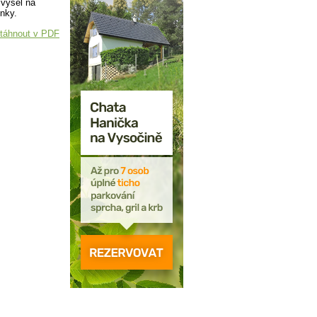
 vyšel na
nky.
táhnout v PDF