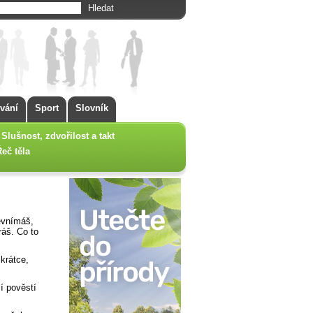
vání
Sport
Slovník
Slušnost, zdvořilost a takt
Řeč těla
evnímáš,
ráš. Co to
 krátce,
í pověstí