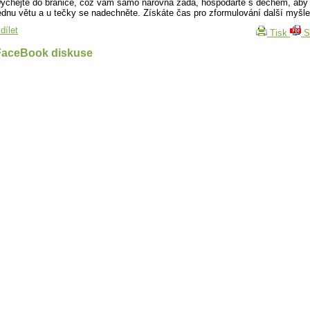
ýchejte do bránice, což vám samo narovná záda, hospodařte s dechem, aby
ednu větu a u tečky se nadechněte. Získáte čas pro zformulování další myšle
dílet
Tisk
S
FaceBook diskuse