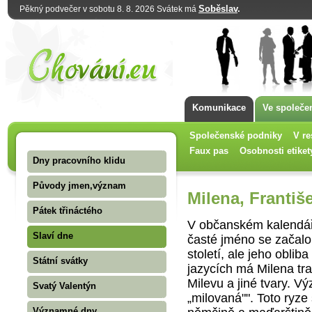
Soběslav
.
Pěkný podvečer v sobotu 8. 8. 2026 Svátek má
Komunikace
Ve společe
Společenské podniky
V re
Faux pas
Osobnosti etiket
Dny pracovního klidu
Původy jmen,význam
Milena, Františ
Pátek třináctého
V občanském kalendáři
Slaví dne
časté jméno se začalo
století, ale jeho obliba
Státní svátky
jazycích má Milena tra
Milevu a jiné tvary. Vý
Svatý Valentýn
„milovaná"". Toto ryze
Významné dny