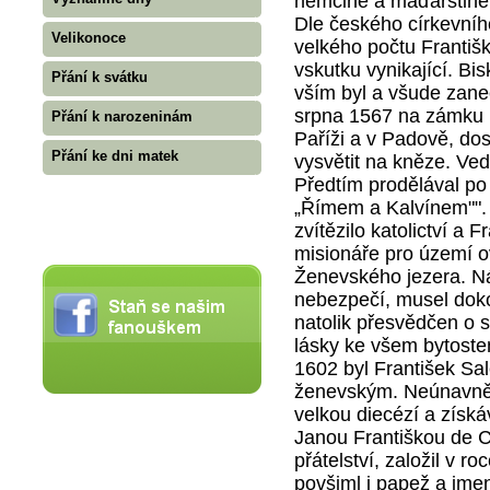
němčině a maďarštině
Dle českého církevníh
Velikonoce
velkého počtu Františ
vskutku vynikající. Bisk
Přání k svátku
vším byl a všude zane
srpna 1567 na zámku r
Přání k narozeninám
Paříži a v Padově, dos
Přání ke dni matek
vysvětit na kněze. Ved
Předtím prodělával po 
„Římem a Kalvínem"". 
zvítězilo katolictví a F
misionáře pro území ov
Ženevského jezera. Ná
nebez­pečí, musel doko
natolik přesvědčen o 
lásky ke všem bytostem
1602 byl František S
ženevským. Neúnavně p
velkou diecézí a získáv
Janou Františkou de Ch
přátelství, založil v 
povšiml i papež a jmen