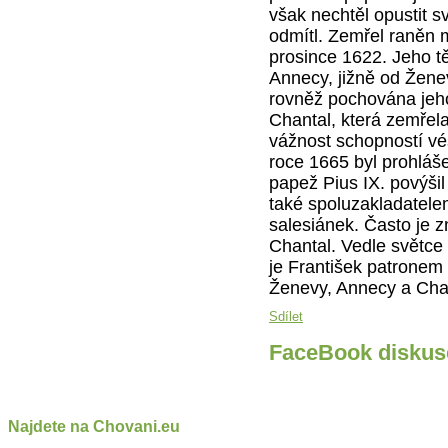
však nechtěl opustit s
odmítl. Zemřel raněn m
prosince 1622. Je­ho t
Annecy, jižně od Žene
rovněž pochována jeh
Chantal, která zemřela
váž­nost schopností vé
roce 1665 byl pro­hláš
papež Pius IX. povýšil 
také spoluzakladatele
salesiánek. Často je 
Chantal. Vedle světce
je František patronem 
Ženevy, Annecy a Ch
Sdílet
FaceBook diskus
Najdete na Chovani.eu