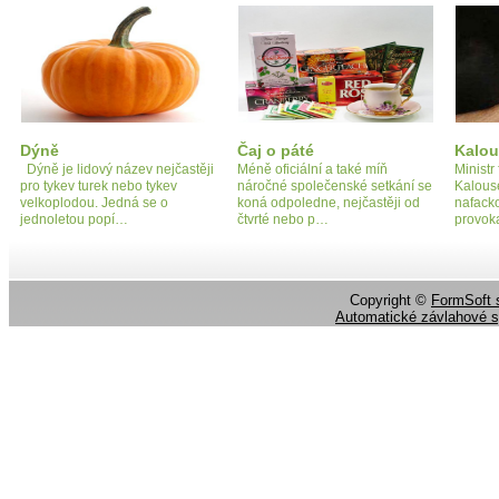
Dýně
Čaj o páté
Kalou
Dýně je lidový název nejčastěji
Méně oficiální a také míň
Ministr
pro tykev turek nebo tykev
náročné společenské setkání se
Kalous
velkoplodou. Jedná se o
koná odpoledne, nejčastěji od
nafacko
jednoletou popí…
čtvrté nebo p…
provok
Copyright ©
FormSoft s
Automatické závlahové 