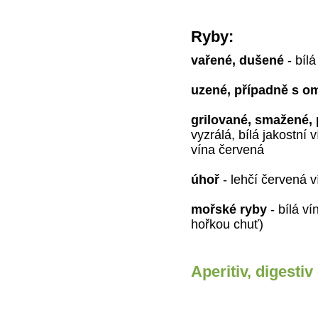
Ryby:
vařené, dušené
- bílá
uzené, případně s 
grilované, smažené,
vyzrálá, bílá jakostní 
vína červená
úhoř
- lehčí červená v
mořské ryby
- bílá v
hořkou chuť)
Aperitiv, digesti