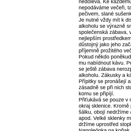
nedolévá. Ke každému p
nepo­dáváme večeři, ta
pečivem, slané sušenky
Je nutné vždy mít k di
alkoholu se výrazně sní
společenská zábava, 
nejlepším prostředkem
důstojný jako jeho za
příjemně prožitého ve
Pokud někdo poněkud p
mu nabídnout kávu. Po
se ještě zábava neroz
alkoholu. Zákusky a k
Přípitky se pronášejí 
zásadně se při nich sto
komu se připíjí.
Přiťukává se pouze v 
okraj sklenice. Kromě 
šálku, obojí nedržíme
apod. Velké sklenky m
držíme upro­střed stop
Napoleónka na koňak,