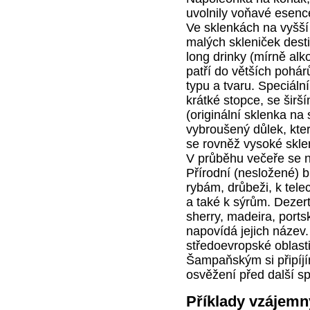
uvolnily voňavé esenc
Ve sklenkách na vyšší
malých skleniček destil
long drinky (mírně al
patří do větších pohá
typu a tvaru. Speciál
krátké stopce, se širš
(originální sklenka n
vybroušený důlek, kter
se rovněž vysoké sklenk
V průběhu večeře se n
Přírodní (nesložené) 
rybám, drůbeži, k tele
a také k sýrům. Dezer
sherry, madeira, ports
napovídá jejich název.
středoevropské oblast
Šampaňským si připíjí
osvěžení před další s
Příklady vzájemn