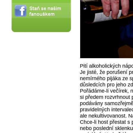
Pití alkoholických nápo
Je jisté, že porušení p
nemírného pijáka ze sp
důsledcích pro jeho zdr
Pořádáme-li večírek, n
si předem rozvrhnout 
podávány samozřejmě 
pravidelných intervale
ale nekultivovanost. 
Chce-li host přestat s
nebo poslední sklenku