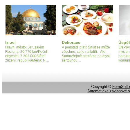
Izrael
Dekorace
Úspě
Hlavní město: Jeruzalém
V podstatě platí: Sníst se může
Efektiv
Rozloha: 20 770 km²Počet
všechno, co je na talíři. Ale
myšlenk
obyvatel: 7 303 000Státní
Samozřejmě nemáme na mysli
porozu
zřízení: republikaMěna: N…
žertovnou…
komuni
Copyright ©
FormSoft s
Automatické závlahové 