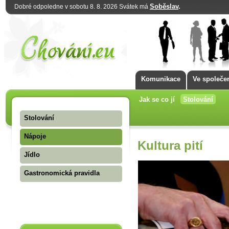
Soběslav
.
Dobré odpoledne v sobotu 8. 8. 2026 Svátek má
Komunikace
Ve společe
Jak se co jí
Stolování
Stolování
Nápoje
Kultura pití
Jídlo
Gastronomická pravidla