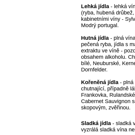
Lehká jídla
- lehká ví
(ryba, hubená drůbež
kabinetními víny - Syl
Modrý portugal.
Hutná jídla
- plná vína
pečená ryba, jídla s m
extraktu ve víně - poz
obsahem alkoholu. Ch
bílé, Neuburské, Kern
Dornfelder.
Kořeněná jídla
- plná
chutnající, případně l
Frankovka, Rulandské 
Cabernet Sauvignon se
skopovým, zvěřinou.
Sladká jídla
- sladká v
vyzrálá sladká vína ne