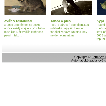
Zvíře v restauraci
Tanec a ples
Kypr
S tímto problémem se setká
Ples je zároveň společenskou
Hlavní 
občas každý majitel čtyřnohého
událostí i nejvyšší formou
(Lefkos
mazlíčka.Někdy číšník přinese
taneční zábavy. Na ples tedy
km²Poč
psovi misku…
nejdeme, nemáme…
565Stát
republ
Copyright ©
FormSoft s
Automatické závlahové 