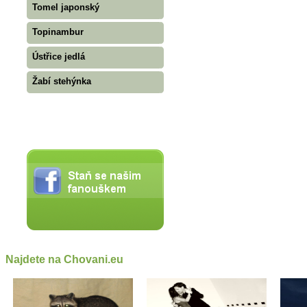
Tomel japonský
Topinambur
Ústřice jedlá
Žabí stehýnka
Najdete na Chovani.eu