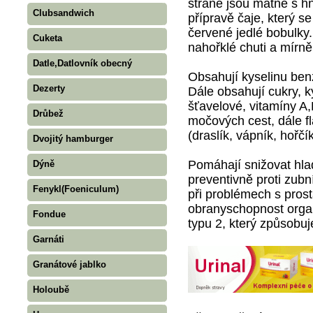
straně jsou matné s hn
Clubsandwich
přípravě čaje, který s
červené jedlé bobulky. 
Cuketa
nahořklé chuti a mírně
Datle,Datlovník obecný
Obsahují kyselinu ben
Dezerty
Dále obsahují cukry, k
šťavelové, vitamíny A,
Drůbež
močových cest, dále fla
(draslík, vápník, hořčí
Dvojitý hamburger
Pomáhají snižovat hlad
Dýně
preventivně proti zu
Fenykl(Foeniculum)
při problémech s prosta
obranyschopnost organ
Fondue
typu 2, který způsobuje
Garnáti
Granátové jablko
Holoubě