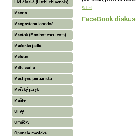
Liči čínské (Litchi chinensis)
Sdílet
Mango
FaceBook diskus
Mangostana lahodná
Maniok (Manihot esculenta)
Mučenka jedlá
Meloun
Millefeuille
Mochyně peruánská
Mořský jazyk
Mušle
Olivy
Omáčky
Opuncie mexická