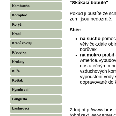
"Skákací bobule"
Kombucha
Pokud ji pustíte ze sc
Koroptev
zemi jsou nedozrálé.
Korýši
Sběr:
Krabi
na sucho
pomocí 
Krabí koktejl
větviček,dále ob
borůvek
Křepelka
na mokro
probíh
Americe.Vybudová
Krokety
dostatečným množ
vzduchových komů
Kuře
vypouštění vody 
Květák
dopravované do k
Kyselé zelí
Langusta
Lasturovci
Zdroj:http://www.brusin
(obrázek),www.americ