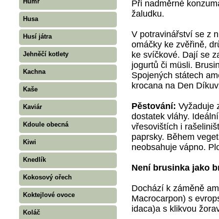
Humr
Při nadměrné konzuma
žaludku.
Husa
V potravinářství se z 
Husí játra
omáčky ke zvěřině, drů
ke svíčkové. Dají se 
Jehněčí kotlety
jogurtů či müsli. Brusi
Kachna
Spojených státech ame
krocana na Den Díkuv
Kaše
Pěstování:
Vyžaduje z
Kaviár
dostatek vláhy. Ideáln
Kdoule obecná
vřesovištích i rašelin
paprsky. Během vegeta
Kiwi
neobsahuje vápno. Plod
Knedlík
Není brusinka jako b
Kokosový ořech
Dochází k záměně ame
Koktejlové ovoce
Macrocarpon) s evrops
idaca)a s klikvou žor
Koláč