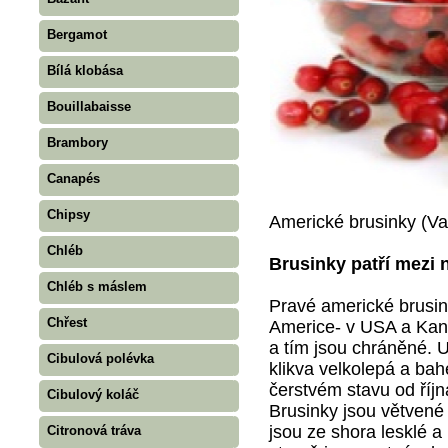
Bergamot
Bílá klobása
Bouillabaisse
Brambory
Canapés
Chipsy
Americké brusinky (V
Chléb
Brusinky patří mezi 
Chléb s máslem
Pravé americké brusin
Chřest
Americe- v USA a Kan
a tím jsou chráněné. 
Cibulová polévka
klikva velkolepá a ba
čerstvém stavu od říjn
Cibulový koláč
Brusinky jsou větvené 
jsou ze shora lesklé 
Citronová tráva