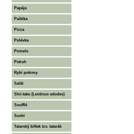
Papája
Paštika
Pizza
Polévka
Pomelo
Pstruh
Rybí pokrmy
Salát
Shii-take (Lentinus edodes)
Soufflé
Sushi
Tatarský biftek tzv. tatarák