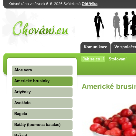
Oldřiška
.
Krásné ráno ve čtvrtek 6. 8. 2026 Svátek má
Komunikace
Ve společe
Jak se co jí
Stolování
Aloe vera
Americké brusinky
Americké brusi
Artyčoky
Avokádo
Bageta
Batáty (Ipomoea batatas)
Bažant