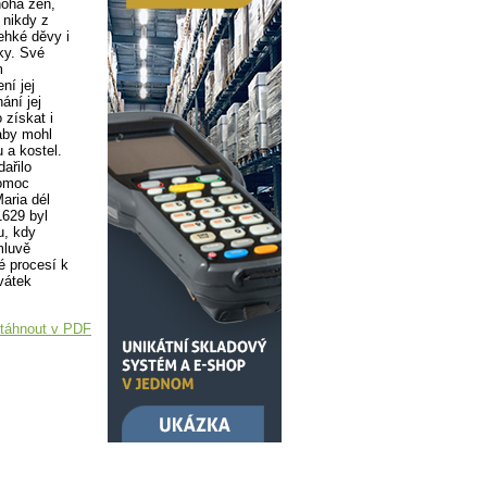
oha žen,
 nikdy z
ehké děvy i
tky. Své
m
ní jej
ání jej
 získat i
aby mohl
 a kostel.
ařilo
pomoc
aria dél
1629 byl
u, kdy
mluvě
é procesí k
vátek
táhnout v PDF