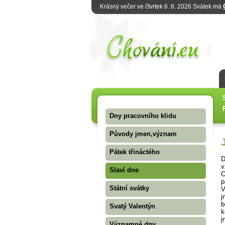
Krásný večer ve čtvrtek 6. 8. 2026 Svátek má
Dny pracovního klidu
Původy jmen,význam
Pátek třináctého
D
v
Slaví dne
O
p
Státní svátky
V
j
b
Svatý Valentýn
k
j
Významné dny