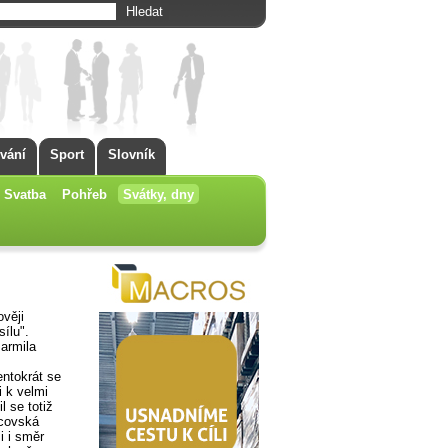
vání
Sport
Slovník
Svatba
Pohřeb
Svátky, dny
věji
sílu".
Jarmila
entokrát se
i k velmi
l se totiž
tcovská
i i směr