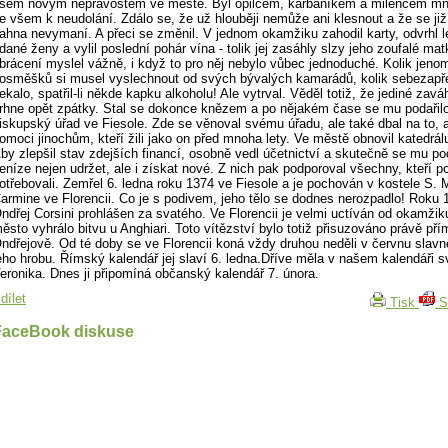
šem novým nepravostem ve městě. Byl opilcem, karbaníkem a milencem mn
e všem k neudolání. Zdálo se, že už hlouběji nemůže ani klesnout a že se již
ahna nevymaní. A přeci se změnil. V jednom okamžiku zahodil karty, odvrhl l
dané ženy a vylil poslední pohár vína - tolik jej zasáhly slzy jeho zoufalé ma
brácení myslel vážně, i když to pro něj nebylo vůbec jednoduché. Kolik jeno
osměšků si musel vyslechnout od svých bývalých kamarádů, kolik sebezapře
ekalo, spatřil-li někde kapku alkoholu! Ale vytrval. Věděl totiž, že jediné zaváh
rhne opět zpátky. Stal se dokonce knězem a po nějakém čase se mu podařilo
iskupský úřad ve Fiesole. Zde se věnoval svému úřadu, ale také dbal na to, 
omoci jinochům, kteří žili jako on před mnoha lety. Ve městě obnovil katedrálu
by zlepšil stav zdejších financí, osobně vedl účetnictví a skutečně se mu pod
eníze nejen udržet, ale i získat nové. Z nich pak podporoval všechny, kteří 
otřebovali. Zemřel 6. ledna roku 1374 ve Fiesole a je pochován v kostele S. M
armine ve Florencii. Co je s podivem, jeho tělo se dodnes nerozpadlo! Roku 
ndřej Corsini prohlášen za svatého. Ve Florencii je velmi uctíván od okamžik
ěsto vyhrálo bitvu u Anghiari. Toto vítězství bylo totiž přisuzováno právě pří
ndřejově. Od té doby se ve Florencii koná vždy druhou neděli v červnu slavn
eho hrobu. Římský kalendář jej slaví 6. ledna.Dříve měla v našem kalendáři s
eronika. Dnes ji připomíná občanský kalendář 7. února.
dílet
Tisk
S
FaceBook diskuse