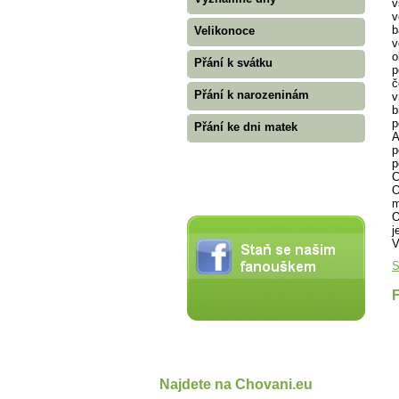
v
v
b
Velikonoce
v
o
Přání k svátku
p
č
Přání k narozeninám
v
b
p
Přání ke dni matek
A
p
p
C
O
m
O
j
V
S
Najdete na Chovani.eu