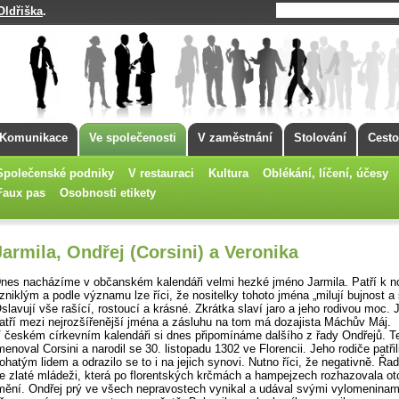
Oldřiška
.
Komunikace
Ve společenosti
V zaměstnání
Stolování
Cesto
Společenské podniky
V restauraci
Kultura
Oblékání, líčení, účesy
Faux pas
Osobnosti etikety
Jarmila, Ondřej (Corsini) a Veronika
nes nacházíme v občanském kalendáři velmi hezké jméno Jarmila. Patří k no
zniklým a podle významu lze říci, že nositelky tohoto jména „milují bujnost a 
slavují vše rašící, rostoucí a krásné. Zkrátka slaví jaro a jeho rodivou moc. 
atří mezi nejrozšířenější jména a zásluhu na tom má dozajista Máchův Máj.
 českém církevním kalendáři si dnes připomínáme dalšího z řady Ondřejů. T
menoval Corsini a narodil se 30. listopadu 1302 ve Florencii. Jeho rodiče patřil
ohatým lidem a odrazilo se to i na jejich synovi. Nutno říci, že negativně. Řadi
e zlaté mládeži, která po florentských krčmách a hampejzech rozhazovala o
mění. Ondřej prý ve všech nepravostech vynikal a udával svými vylomeninam